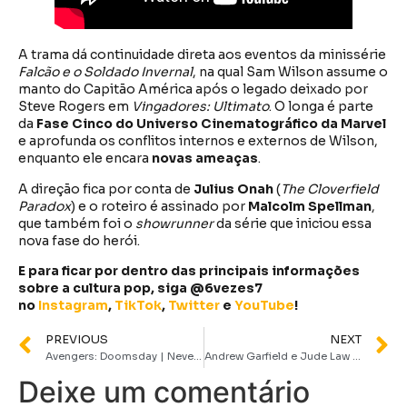
A trama dá continuidade direta aos eventos da minissérie
Falcão e o Soldado Invernal
, na qual Sam Wilson assume o
manto do Capitão América após o legado deixado por
Steve Rogers em
Vingadores: Ultimato
. O longa é parte
da
Fase Cinco do Universo Cinematográfico da Marvel
e aprofunda os conflitos internos e externos de Wilson,
enquanto ele encara
novas ameaças
.
A direção fica por conta de
Julius Onah
(
The Cloverfield
Paradox
) e o roteiro é assinado por
Malcolm Spellman
,
que também foi o
showrunner
da série que iniciou essa
nova fase do herói.
E para ficar por dentro das principais informações
sobre a cultura pop, siga @6vezes7
no
Instagram
,
TikTok
,
Twitter
e
YouTube
!
PREVIOUS
NEXT
Avengers: Doomsday | Neve Campbell pode viver Polaris, filha do Magneto, diz insider
Andrew Garfield e Jude Law protagonizam “Wild Things”, nova série da Apple TV+
Deixe um comentário