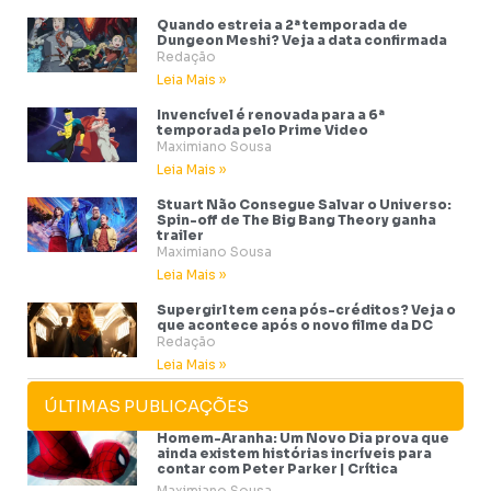
Quando estreia a 2ª temporada de
Dungeon Meshi? Veja a data confirmada
Redação
Leia Mais »
Invencível é renovada para a 6ª
temporada pelo Prime Video
Maximiano Sousa
Leia Mais »
Stuart Não Consegue Salvar o Universo:
Spin-off de The Big Bang Theory ganha
trailer
Maximiano Sousa
Leia Mais »
Supergirl tem cena pós-créditos? Veja o
que acontece após o novo filme da DC
Redação
Leia Mais »
ÚLTIMAS PUBLICAÇÕES
Homem-Aranha: Um Novo Dia prova que
ainda existem histórias incríveis para
contar com Peter Parker | Crítica
Maximiano Sousa