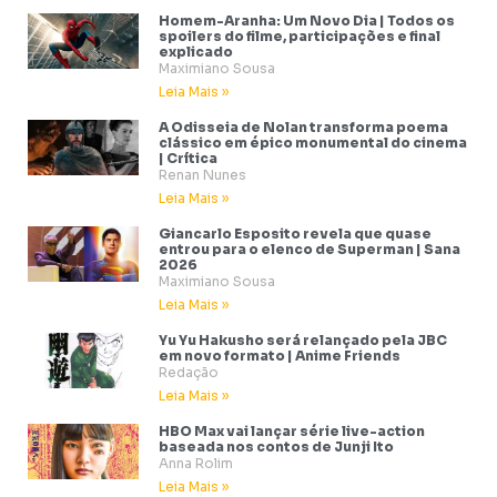
Homem-Aranha: Um Novo Dia | Todos os
spoilers do filme, participações e final
explicado
Maximiano Sousa
Leia Mais »
A Odisseia de Nolan transforma poema
clássico em épico monumental do cinema
| Crítica
Renan Nunes
Leia Mais »
Giancarlo Esposito revela que quase
entrou para o elenco de Superman | Sana
2026
Maximiano Sousa
Leia Mais »
Yu Yu Hakusho será relançado pela JBC
em novo formato | Anime Friends
Redação
Leia Mais »
HBO Max vai lançar série live-action
baseada nos contos de Junji Ito
Anna Rolim
Leia Mais »