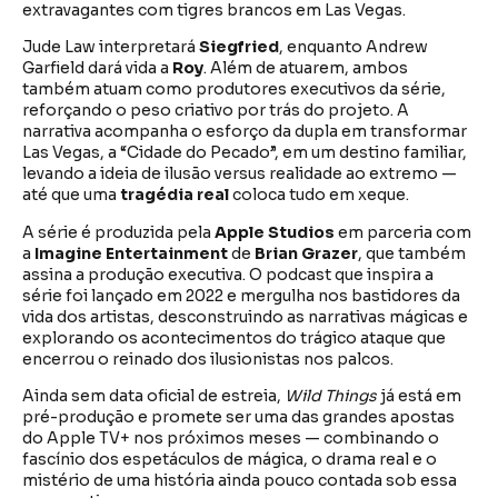
extravagantes com tigres brancos em Las Vegas.
Jude Law interpretará
Siegfried
, enquanto Andrew
Garfield dará vida a
Roy
. Além de atuarem, ambos
também atuam como produtores executivos da série,
reforçando o peso criativo por trás do projeto. A
narrativa acompanha o esforço da dupla em transformar
Las Vegas, a “Cidade do Pecado”, em um destino familiar,
levando a ideia de ilusão versus realidade ao extremo —
até que uma
tragédia real
coloca tudo em xeque.
A série é produzida pela
Apple Studios
em parceria com
a
Imagine Entertainment
de
Brian Grazer
, que também
assina a produção executiva. O podcast que inspira a
série foi lançado em 2022 e mergulha nos bastidores da
vida dos artistas, desconstruindo as narrativas mágicas e
explorando os acontecimentos do trágico ataque que
encerrou o reinado dos ilusionistas nos palcos.
Ainda sem data oficial de estreia,
Wild Things
já está em
pré-produção e promete ser uma das grandes apostas
do Apple TV+ nos próximos meses — combinando o
fascínio dos espetáculos de mágica, o drama real e o
mistério de uma história ainda pouco contada sob essa