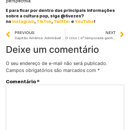
perspectiva.
E para ficar por dentro das principais informações
sobre a cultura pop, siga @6vezes7
no
Instagram
,
TikTok
,
Twitter
e
YouTube
!
PREVIOUS
NEXT
Capitão América: Admirável Mundo Novo ganha data de estreia no Disney+
O Urso | 4ª temporada ganha data de estreia no Disney+
Deixe um comentário
O seu endereço de e-mail não será publicado.
Campos obrigatórios são marcados com
*
Comentário
*