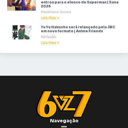
entrou para o elenco de Superman | Sana
2026
Maximiano Sousa
Leia Mais »
Yu Yu Hakusho será relançado pela JBC
em novo formato | Anime Friends
Redação
Leia Mais »
Navegação