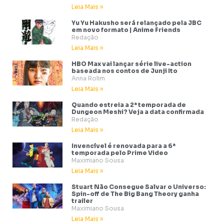
Leia Mais »
Yu Yu Hakusho será relançado pela JBC
em novo formato | Anime Friends
Redação
Leia Mais »
HBO Max vai lançar série live-action
baseada nos contos de Junji Ito
Anna Rolim
Leia Mais »
Quando estreia a 2ª temporada de
Dungeon Meshi? Veja a data confirmada
Redação
Leia Mais »
Invencível é renovada para a 6ª
temporada pelo Prime Video
Maximiano Sousa
Leia Mais »
Stuart Não Consegue Salvar o Universo:
Spin-off de The Big Bang Theory ganha
trailer
Maximiano Sousa
Leia Mais »