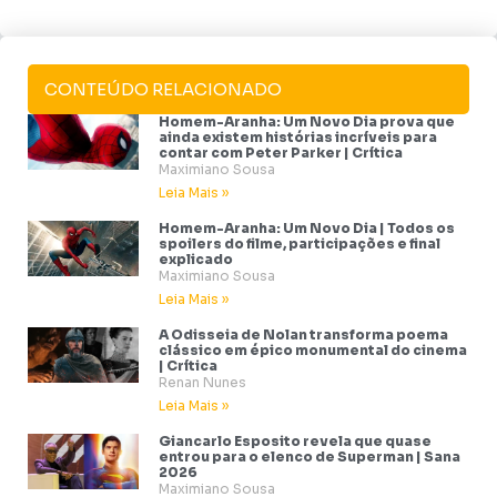
CONTEÚDO RELACIONADO
Homem-Aranha: Um Novo Dia prova que
ainda existem histórias incríveis para
contar com Peter Parker | Crítica
Maximiano Sousa
Leia Mais »
Homem-Aranha: Um Novo Dia | Todos os
spoilers do filme, participações e final
explicado
Maximiano Sousa
Leia Mais »
A Odisseia de Nolan transforma poema
clássico em épico monumental do cinema
| Crítica
Renan Nunes
Leia Mais »
Giancarlo Esposito revela que quase
entrou para o elenco de Superman | Sana
2026
Maximiano Sousa