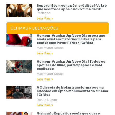
Supergirl tem cena pós-créditos? Veja o
que acontece após o novo filme da DC
Redação
Leia Mais »
ÚLTIMAS PUBLICAÇÕES
Homem-Aranha: Um Novo Dia prova que
ainda existem histórias incríveis para
contar com Peter Parker | Crítica
Maximiano Sousa
Leia Mais »
Homem-Aranha: Um Novo Dia | Todos os
spoilers do filme, participações e final
explicado
Maximiano Sousa
Leia Mais »
A Odisseia de Nolan transforma poema
clássico em épico monumental do cinema
| Crítica
Renan Nunes
Leia Mais »
Giancarlo Esposito revela que quase