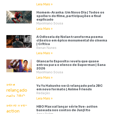
Leia Mais »
Homem-Aranha: Um Novo Dia | Todos os
spoilers do filme, participações e final
explicado
Maximiano Sousa
Leia Mais »
A Odisseia de Nolan transforma poema
clássico em épico monumental do cinema
| Crítica
Renan Nunes
Leia Mais »
Giancarlo Esposito revela que quase
entrou para o elenco de Superman | Sana
2026
Maximiano Sousa
Leia Mais »
Yu Yu Hakusho será relançado pela JBC
em novo formato | Anime Friends
Redação
Leia Mais »
HBO Max vai lançar série live-action
baseada nos contos de Junji Ito
Anna Rolim