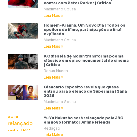
contar com Peter Parker | Crítica
Maximiano Sousa
Leia Mais »
Homem-Aranha: Um Novo Dia | Todos os
spoilers do filme, participações e final
explicado
Maximiano Sousa
Leia Mais »
A Odisseia de Nolan transforma poema
clássico em épico monumental do cinema
| Crítica
Renan Nunes
Leia Mais »
Giancarlo Esposito revela que quase
entrou para o elenco de Superman | Sana
2026
Maximiano Sousa
Leia Mais »
Yu Yu Hakusho será relançado pela JBC
em novo formato | Anime Friends
Redação
Leia Mais »