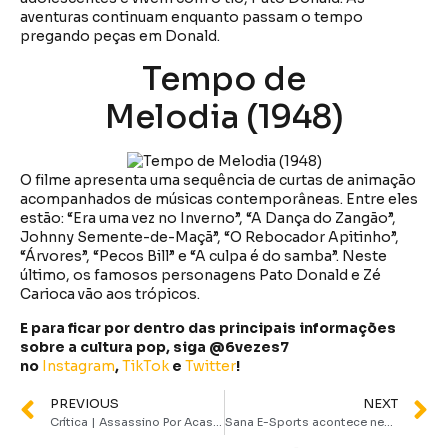
aventuras continuam enquanto passam o tempo
pregando peças em Donald.
Tempo de
Melodia (1948)
O filme apresenta uma sequência de curtas de animação
acompanhados de músicas contemporâneas. Entre eles
estão: “Era uma vez no Inverno”, “A Dança do Zangão”,
Johnny Semente-de-Maçã”, “O Rebocador Apitinho”,
“Árvores”, “Pecos Bill” e “A culpa é do samba”. Neste
último, os famosos personagens Pato Donald e Zé
Carioca vão aos trópicos.
E para ficar por dentro das principais informações
sobre a cultura pop, siga @6vezes7
no
Instagram
,
TikTok
e
Twitter
!
PREVIOUS
NEXT
Crítica | Assassino Por Acaso faz rir e intriga até o último suspiro
Sana E-Sports acontece neste fim de semana em Fortaleza