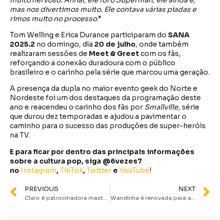
mas nos divertimos muito. Ele contava várias piadas e
rimos muito no processo
.”
Tom Welling e Erica Durance participaram do
SANA
2025.2
no domingo, dia
20 de julho
, onde também
realizaram sessões de
Meet & Greet
com os fãs,
reforçando a conexão duradoura com o público
brasileiro e o carinho pela série que marcou uma geração.
A presença da dupla no maior evento geek do Norte e
Nordeste foi um dos destaques da programação deste
ano e reacendeu o carinho dos fãs por
Smallville
, série
que durou dez temporadas e ajudou a pavimentar o
caminho para o sucesso das produções de super-heróis
na TV.
E para ficar por dentro das principais informações
sobre a cultura pop, siga @6vezes7
no
Instagram
,
TikTok
,
Twitter
e
YouTube
!
PREVIOUS
NEXT
Claro é patrocinadora master do SANA 2025 e os clientes tem benefícios no evento
Wandinha é renovada para a 3ª temporada antes mesmo da estreia da segunda