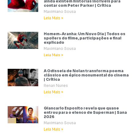
ainda existem histórias incríveis para
contar com Peter Parker | Crítica
Maximiano Sousa
Leia Mais »
Homem-Aranha: Um Novo Dia | Todos os
spoilers do filme, participações e final
explicado
Maximiano Sousa
Leia Mais »
A Odisseia de Nolan transforma poema
clássico em épico monumental do cinema
| Crítica
Renan Nunes
Leia Mais »
Giancarlo Esposito revela que quase
entrou para o elenco de Superman | Sana
2026
Maximiano Sousa
Leia Mais »