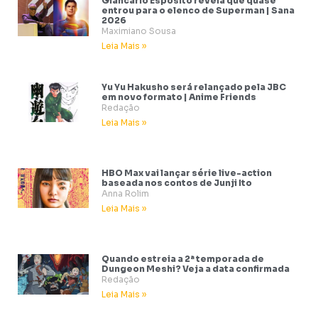
Giancarlo Esposito revela que quase
entrou para o elenco de Superman | Sana
2026
Maximiano Sousa
Leia Mais »
Yu Yu Hakusho será relançado pela JBC
em novo formato | Anime Friends
Redação
Leia Mais »
HBO Max vai lançar série live-action
baseada nos contos de Junji Ito
Anna Rolim
Leia Mais »
Quando estreia a 2ª temporada de
Dungeon Meshi? Veja a data confirmada
Redação
Leia Mais »