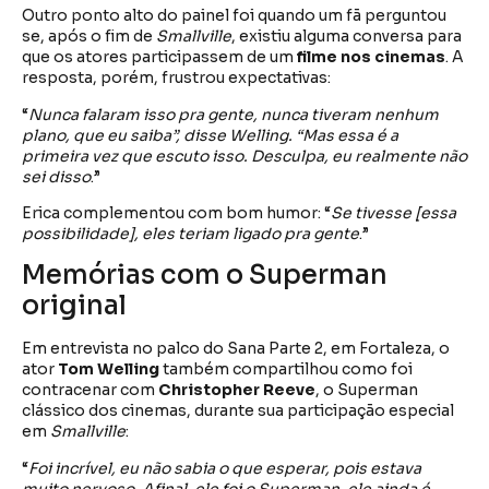
Outro ponto alto do painel foi quando um fã perguntou
se, após o fim de
Smallville
, existiu alguma conversa para
que os atores participassem de um
filme nos cinemas
. A
resposta, porém, frustrou expectativas:
“
Nunca falaram isso pra gente, nunca tiveram nenhum
plano, que eu saiba”, disse Welling. “Mas essa é a
primeira vez que escuto isso. Desculpa, eu realmente não
sei disso
.”
Erica complementou com bom humor: “
Se tivesse [essa
possibilidade], eles teriam ligado pra gente
.”
Memórias com o Superman
original
Em entrevista no palco do Sana Parte 2, em Fortaleza, o
ator
Tom Welling
também compartilhou como foi
contracenar com
Christopher Reeve
, o Superman
clássico dos cinemas, durante sua participação especial
em
Smallville
:
“
Foi incrível, eu não sabia o que esperar, pois estava
muito nervoso. Afinal, ele foi o Superman, ele ainda é,