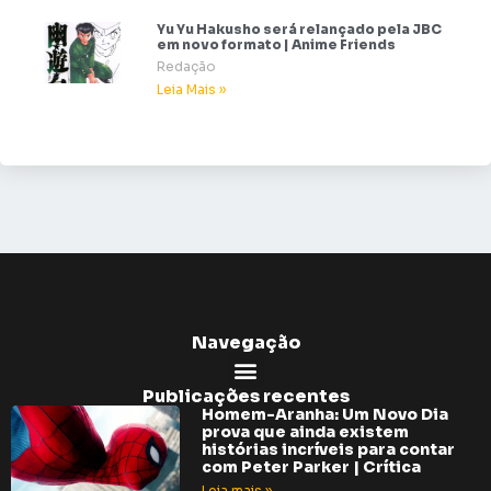
Yu Yu Hakusho será relançado pela JBC
em novo formato | Anime Friends
Redação
Leia Mais »
Navegação
Publicações recentes
Homem-Aranha: Um Novo Dia
prova que ainda existem
histórias incríveis para contar
com Peter Parker | Crítica
Leia mais »