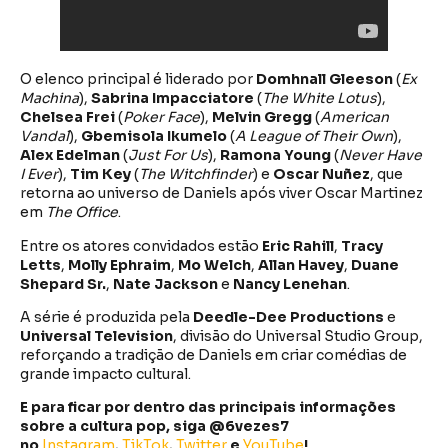
O elenco principal é liderado por
Domhnall Gleeson
(
Ex
Machina
),
Sabrina Impacciatore
(
The White Lotus
),
Chelsea Frei
(
Poker Face
),
Melvin Gregg
(
American
Vandal
),
Gbemisola Ikumelo
(
A League of Their Own
),
Alex Edelman
(
Just For Us
),
Ramona Young
(
Never Have
I Ever
),
Tim Key
(
The Witchfinder
) e
Oscar Nuñez
, que
retorna ao universo de Daniels após viver Oscar Martinez
em
The Office
.
Entre os atores convidados estão
Eric Rahill
,
Tracy
Letts
,
Molly Ephraim
,
Mo Welch
,
Allan Havey
,
Duane
Shepard Sr.
,
Nate Jackson
e
Nancy Lenehan
.
A série é produzida pela
Deedle-Dee Productions
e
Universal Television
, divisão do Universal Studio Group,
reforçando a tradição de Daniels em criar comédias de
grande impacto cultural.
E para ficar por dentro das principais informações
sobre a cultura pop, siga @6vezes7
no
Instagram
,
TikTok
,
Twitter
e
YouTube
!