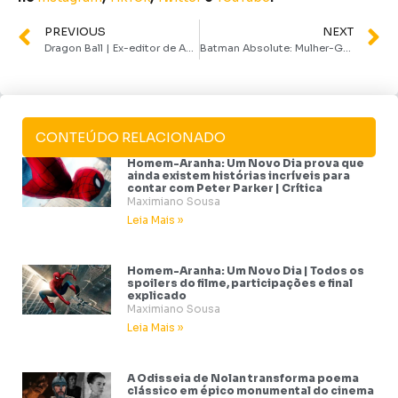
PREVIOUS
NEXT
Dragon Ball | Ex-editor de Akira Toriyama faz duras críticas a DB Super e Daima
Batman Absolute: Mulher-Gato do Universo Absolute é brasileira
CONTEÚDO RELACIONADO
Homem-Aranha: Um Novo Dia prova que
ainda existem histórias incríveis para
contar com Peter Parker | Crítica
Maximiano Sousa
Leia Mais »
Homem-Aranha: Um Novo Dia | Todos os
spoilers do filme, participações e final
explicado
Maximiano Sousa
Leia Mais »
A Odisseia de Nolan transforma poema
clássico em épico monumental do cinema