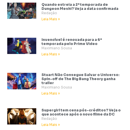
Quando estreia a 2ª temporada de
Dungeon Meshi? Veja a data confirmada
Redação
Leia Mais »
Invencível é renovada para a 6ª
temporada pelo Prime Video
Maximiano Sousa
Leia Mais »
Stuart Não Consegue Salvar o Universo:
Spin-off de The Big Bang Theory ganha
trailer
Maximiano Sousa
Leia Mais »
Supergirl tem cena pós-créditos? Veja o
que acontece após o novo filme da DC
Redação
Leia Mais »