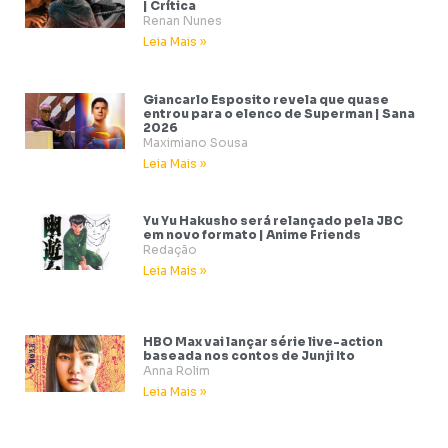
| Crítica
Renan Nunes
Leia Mais »
Giancarlo Esposito revela que quase
entrou para o elenco de Superman | Sana
2026
Maximiano Sousa
Leia Mais »
Yu Yu Hakusho será relançado pela JBC
em novo formato | Anime Friends
Redação
Leia Mais »
HBO Max vai lançar série live-action
baseada nos contos de Junji Ito
Anna Rolim
Leia Mais »