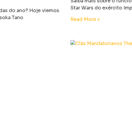
Saiba mais sobre o funci
Star Wars do exército Imp
adas do ano? Hoje viemos
soka Tano
Read More »