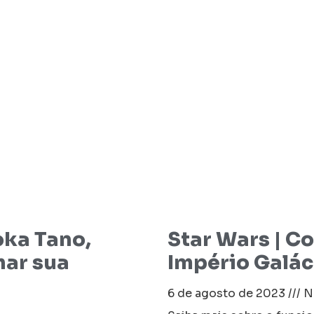
oka Tano,
Star Wars | C
har sua
Império Galác
6 de agosto de 2023
N