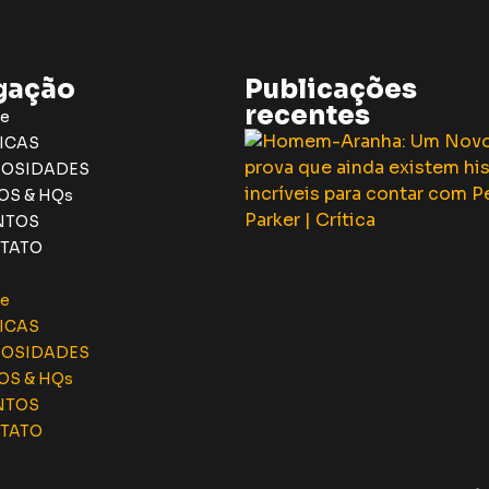
gação
Publicações
recentes
e
ICAS
IOSIDADES
OS & HQs
NTOS
TATO
e
ICAS
IOSIDADES
OS & HQs
NTOS
TATO