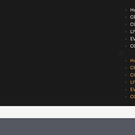
H
C
C
L
E
C
H
C
C
L
E
C