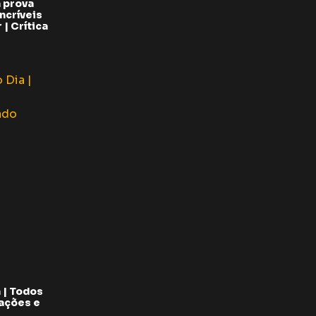
 prova
ncríveis
| Crítica
 | Todos
pações e