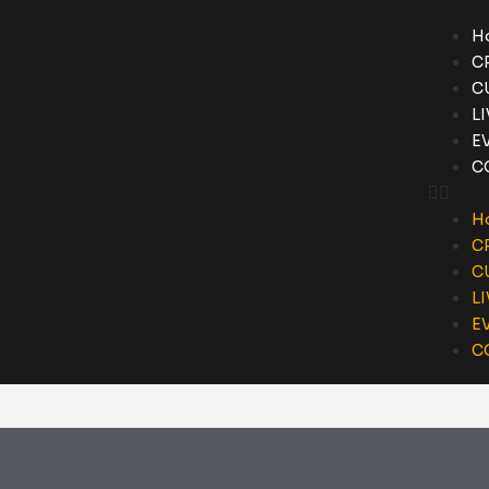
H
C
C
L
E
C
H
C
C
L
E
C