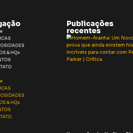
gação
Publicações
recentes
e
ICAS
IOSIDADES
OS & HQs
NTOS
TATO
e
ICAS
IOSIDADES
OS & HQs
NTOS
TATO