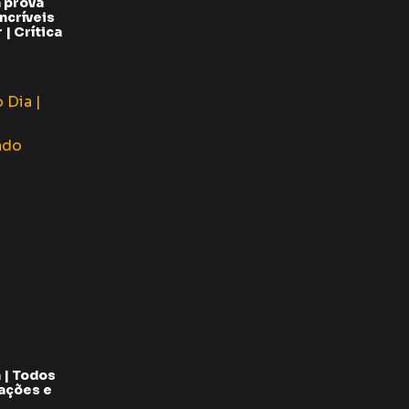
 prova
ncríveis
| Crítica
 | Todos
pações e