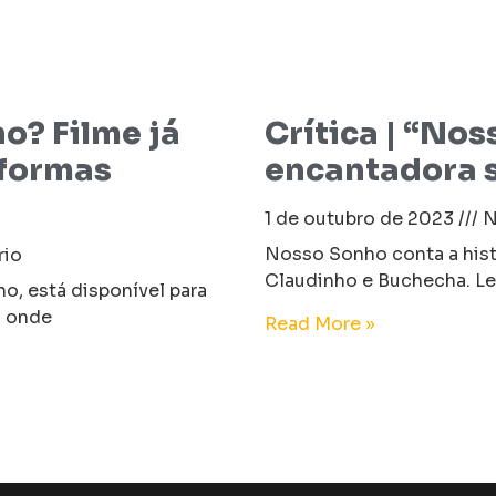
o? Filme já
Crítica | “No
aformas
encantadora s
1 de outubro de 2023
N
Nosso Sonho conta a histó
io
Claudinho e Buchecha. Lei
o, está disponível para
a onde
Read More »