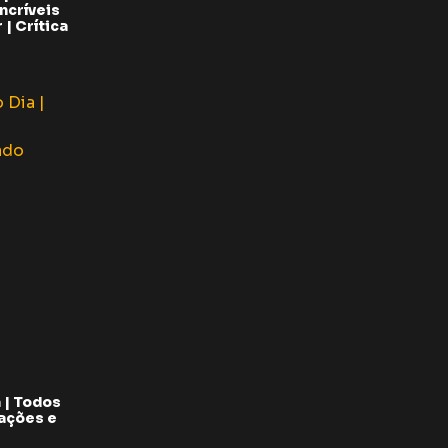
ncríveis
| Crítica
 | Todos
pações e