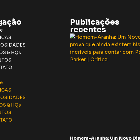
gação
Publicações
recentes
e
ICAS
IOSIDADES
OS & HQs
NTOS
TATO
e
ICAS
IOSIDADES
OS & HQs
NTOS
TATO
Homem-Aranha: Um Novo Dia