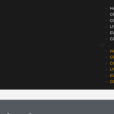
H
C
C
L
E
C
H
C
C
L
E
C