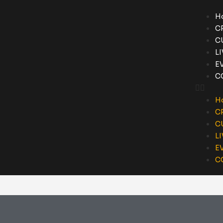
H
C
C
L
E
C
H
C
C
L
E
C