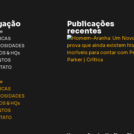
gação
Publicações
recentes
e
ICAS
IOSIDADES
OS & HQs
NTOS
TATO
e
ICAS
IOSIDADES
OS & HQs
NTOS
TATO