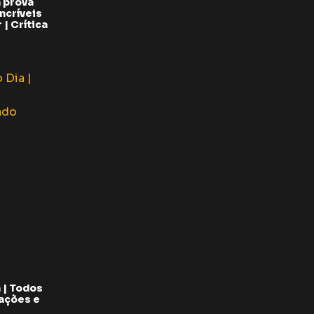
 prova
ncríveis
| Crítica
 | Todos
pações e