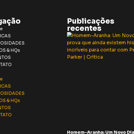
gação
Publicações
recentes
e
ICAS
IOSIDADES
OS & HQs
NTOS
TATO
e
ICAS
IOSIDADES
OS & HQs
NTOS
TATO
Homem-Aranha: Um Novo Dia