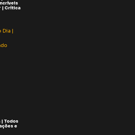
ncríveis
| Crítica
 | Todos
pações e