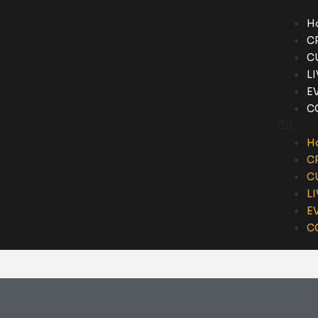
H
C
C
L
E
C
H
C
C
L
E
C