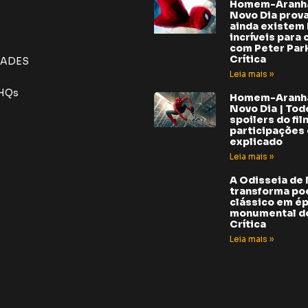
Homem-Aranh
Novo Dia prov
ainda existem 
incríveis para 
com Peter Park
Crítica
DADES
Leia mais »
 HQs
Homem-Aranh
Novo Dia | Tod
spoilers do fil
participações e
explicado
Leia mais »
A Odisseia de
transforma p
clássico em é
monumental do
Crítica
Leia mais »