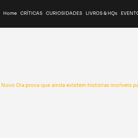
Home
CRÍTICAS
CURIOSIDADES
LIVROS & HQs
EVENT
A Odisseia de Nolan transforma poema clássico em ép
Giancarlo Esposito revela que quase entrou par
Yu Yu Hakusho será relançado pela J