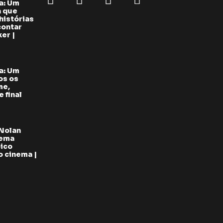
a: Um
a que
histórias
contar
er |
a: Um
os os
me,
 final
 Nolan
oema
pico
 cinema |