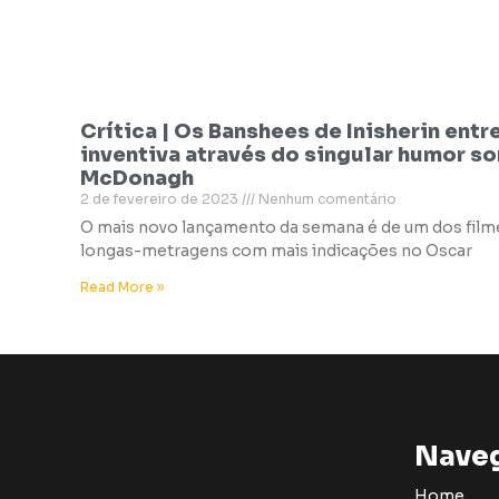
Crítica | Os Banshees de Inisherin entr
inventiva através do singular humor s
McDonagh
2 de fevereiro de 2023
Nenhum comentário
O mais novo lançamento da semana é de um dos fil
longas-metragens com mais indicações no Oscar
Read More »
Nave
Home