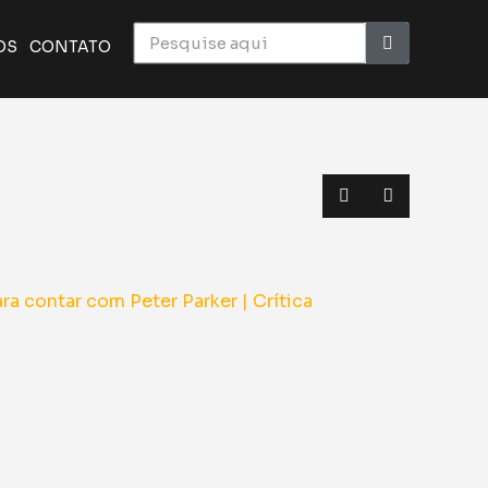
OS
CONTATO
ico monumental do cinema | Crítica
a o elenco de Superman | Sana 2026
BC em novo formato | Anime Friends
Homem