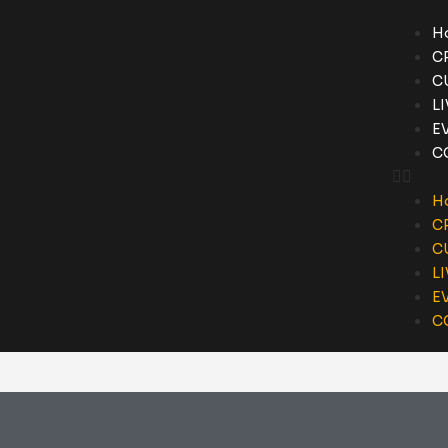
H
C
C
L
E
C
H
C
C
L
E
C