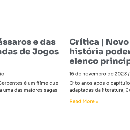
ássaros e das
Crítica | Nov
adas de Jogos
história pode
elenco princi
io
16 de novembro de 2023
Serpentes é um filme que
Oito anos após o capítulo
a uma das maiores sagas
adaptadas da literatura, 
Read More »