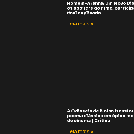
Homem-Aranha: Um Novo Dia
os spoilers do filme, partici
final explicado
Leia mais »
A Odisseia de Nolan transfo
poema clássico em épico m
do cinema | Crítica
Leia mais »