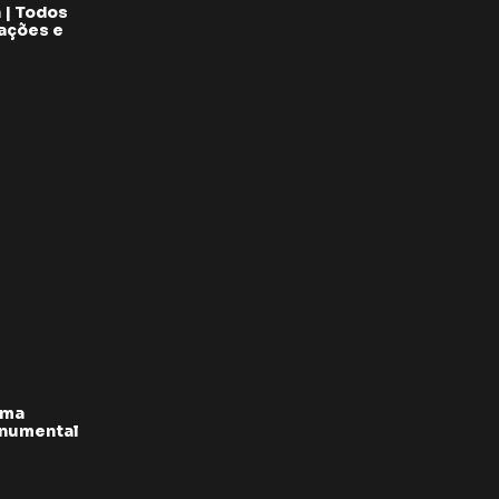
 | Todos
pações e
rma
onumental