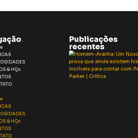
gação
Publicações
recentes
e
ICAS
IOSIDADES
OS & HQs
NTOS
TATO
e
ICAS
IOSIDADES
OS & HQs
NTOS
TATO