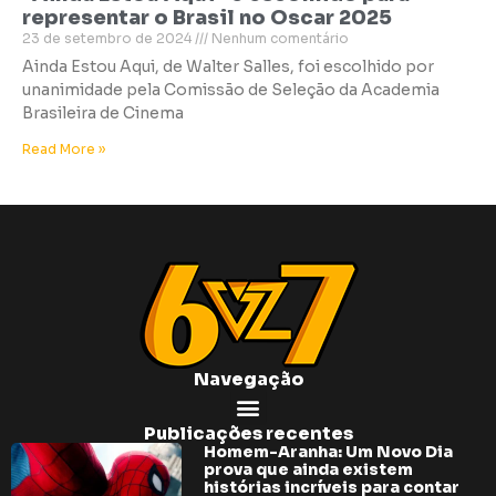
representar o Brasil no Oscar 2025
23 de setembro de 2024
Nenhum comentário
Ainda Estou Aqui, de Walter Salles, foi escolhido por
unanimidade pela Comissão de Seleção da Academia
Brasileira de Cinema
Read More »
Navegação
Publicações recentes
Homem-Aranha: Um Novo Dia
prova que ainda existem
histórias incríveis para contar