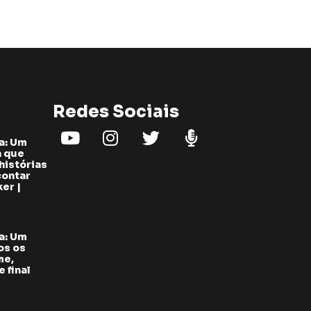
Redes Sociais
a: Um
a que
histórias
contar
er |
a: Um
os os
me,
 final