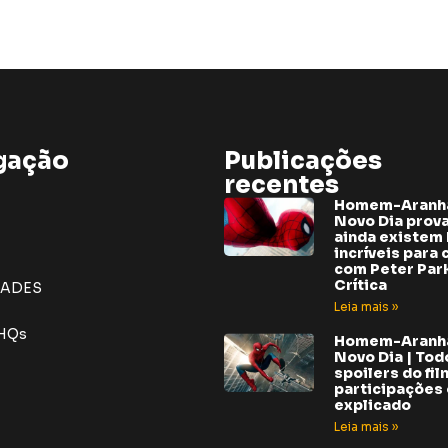
gação
Publicações
recentes
Homem-Aranh
Novo Dia prov
ainda existem 
incríveis para 
com Peter Park
Crítica
DADES
Leia mais »
 HQs
Homem-Aranh
Novo Dia | Tod
spoilers do fil
participações e
explicado
Leia mais »