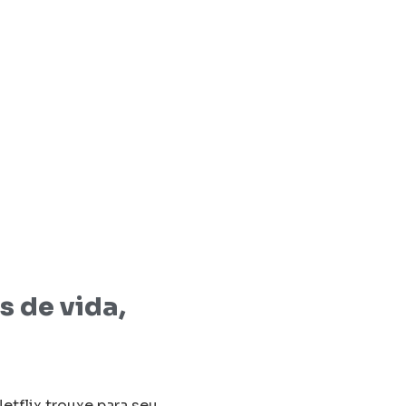
s de vida,
tflix trouxe para seu