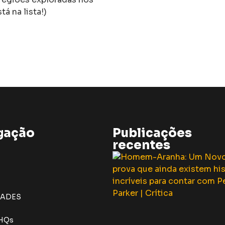
á na lista!)
gação
Publicações
recentes
DADES
 HQs