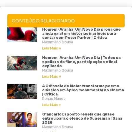
CONTEÚDO RELACIONADO
Homem-Aranha: Um Novo Dia prova que
ainda existem histórias incríveis para
contar com Peter Parker | Crítica
Maximiano Sousa
Leia Mais »
Homem-Aranha: Um Novo Dia | Todos os
spoilers do filme, participações e final
explicado
Maximiano Sousa
Leia Mais »
A Odisseia de Nolan transforma poema
clássico em épico monumental do cinema
| Crítica
Renan Nunes
Leia Mais »
Giancarlo Esposito revela que quase
entrou para o elenco de Superman | Sana
2026
Maximiano Sousa