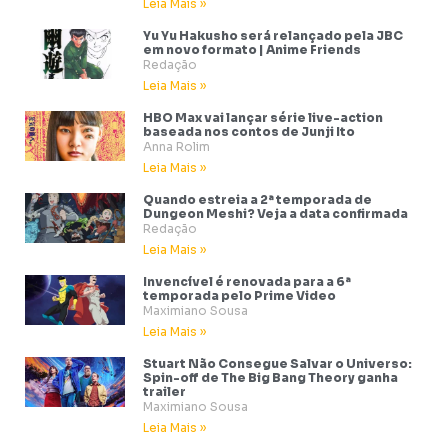
Leia Mais »
Yu Yu Hakusho será relançado pela JBC
em novo formato | Anime Friends
Redação
Leia Mais »
HBO Max vai lançar série live-action
baseada nos contos de Junji Ito
Anna Rolim
Leia Mais »
Quando estreia a 2ª temporada de
Dungeon Meshi? Veja a data confirmada
Redação
Leia Mais »
Invencível é renovada para a 6ª
temporada pelo Prime Video
Maximiano Sousa
Leia Mais »
Stuart Não Consegue Salvar o Universo:
Spin-off de The Big Bang Theory ganha
trailer
Maximiano Sousa
Leia Mais »