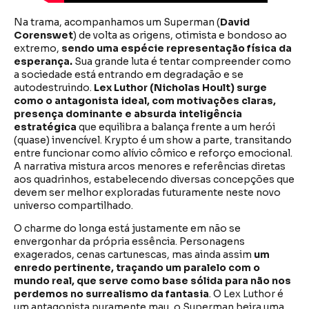
Na trama, acompanhamos um Superman (
David
Corenswet
) de volta as origens, otimista e bondoso ao
extremo,
sendo uma espécie representação física da
esperança.
Sua grande luta é tentar compreender como
a sociedade está entrando em degradação e se
autodestruindo.
Lex Luthor (Nicholas Hoult) surge
como o antagonista ideal, com motivações claras,
presença dominante e absurda inteligência
estratégica
que equilibra a balança frente a um herói
(quase) invencível. Krypto é um show a parte, transitando
entre funcionar como alívio cômico e reforço emocional.
A narrativa mistura arcos menores e referências diretas
aos quadrinhos, estabelecendo diversas concepções que
devem ser melhor exploradas futuramente neste novo
universo compartilhado.
O charme do longa está justamente em não se
envergonhar da própria essência. Personagens
exagerados, cenas cartunescas, mas ainda assim
um
enredo pertinente, traçando um paralelo com o
mundo real, que serve como base sólida para não nos
perdemos no surrealismo da fantasia
. O Lex Luthor é
um antagonista puramente mau, o Superman beira uma