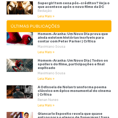
Supergirl tem cena pós-créditos? Veja o
que acontece após o novo filme da DC
Redação
Leia Mais »
ÚLTIMAS PUBLICAÇÕES
Homem-Aranha: Um Novo Dia prova que
ainda existem histórias incríveis para
contar com Peter Parker | Crítica
Maximiano Sousa
Leia Mais »
Homem-Aranha: Um Novo Dia | Todos os
spoilers do filme, participações e final
explicado
Maximiano Sousa
Leia Mais »
A Odisseia de Nolan transforma poema
clássico em épico monumental do cinema
| Crítica
Renan Nunes
Leia Mais »
Giancarlo Esposito revela que quase
entrou para o elenco de Superman | Sana