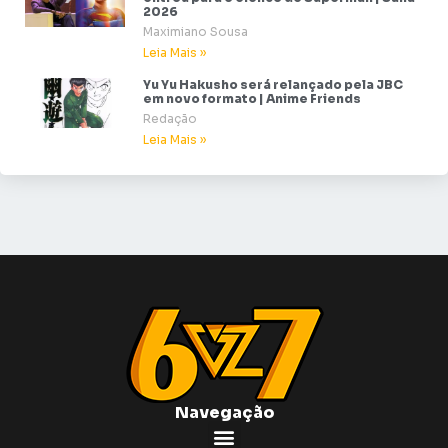
2026
Maximiano Sousa
Leia Mais »
Yu Yu Hakusho será relançado pela JBC
em novo formato | Anime Friends
Redação
Leia Mais »
Navegação