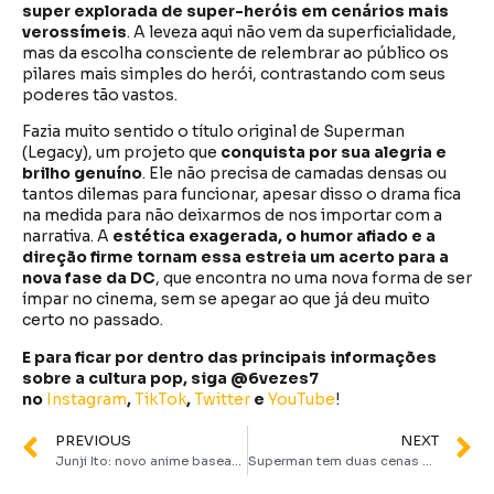
super explorada de super-heróis em cenários mais
verossímeis
. A leveza aqui não vem da superficialidade,
mas da escolha consciente de relembrar ao público os
pilares mais simples do herói, contrastando com seus
poderes tão vastos.
Fazia muito sentido o título original de Superman
(Legacy), um projeto que
conquista por sua alegria e
brilho genuíno
. Ele não precisa de camadas densas ou
tantos dilemas para funcionar, apesar disso o drama fica
na medida para não deixarmos de nos importar com a
narrativa. A
estética exagerada, o humor afiado e a
direção firme tornam essa estreia um acerto para a
nova fase da DC
, que encontra no uma nova forma de ser
ímpar no cinema, sem se apegar ao que já deu muito
certo no passado.
E para ficar por dentro das principais informações
sobre a cultura pop, siga @6vezes7
no
Instagram
,
TikTok
,
Twitter
e
YouTube
!
PREVIOUS
NEXT
Junji Ito: novo anime baseado nas obras do autor é anunciado
Superman tem duas cenas pós créditos! Descubra o que acontece