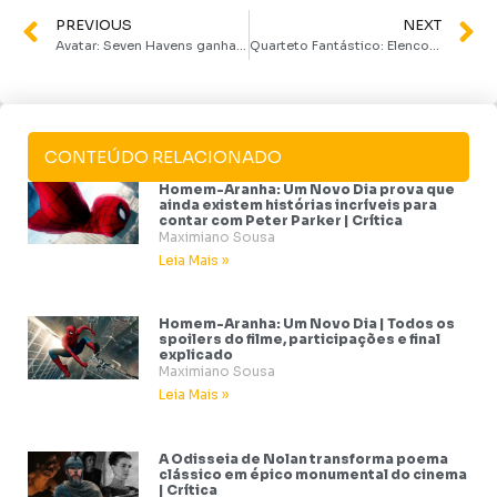
PREVIOUS
NEXT
Avatar: Seven Havens ganha primeira imagem oficial e apresenta nova protagonista da franquia
Quarteto Fantástico: Elenco comenta relação de Namor e Sue Storm em Avengers: Doomsday
CONTEÚDO RELACIONADO
Homem-Aranha: Um Novo Dia prova que
ainda existem histórias incríveis para
contar com Peter Parker | Crítica
Maximiano Sousa
Leia Mais »
Homem-Aranha: Um Novo Dia | Todos os
spoilers do filme, participações e final
explicado
Maximiano Sousa
Leia Mais »
A Odisseia de Nolan transforma poema
clássico em épico monumental do cinema
| Crítica