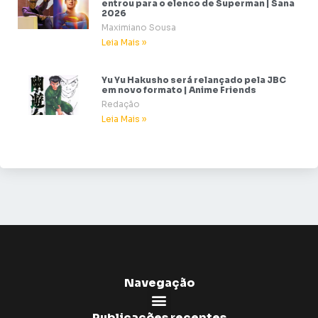
entrou para o elenco de Superman | Sana
2026
Maximiano Sousa
Leia Mais »
Yu Yu Hakusho será relançado pela JBC
em novo formato | Anime Friends
Redação
Leia Mais »
Navegação
Publicações recentes