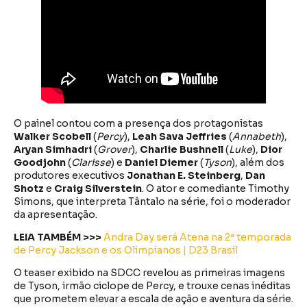
O painel contou com a presença dos protagonistas
Walker Scobell
(
Percy
),
Leah Sava Jeffries
(
Annabeth
),
Aryan Simhadri
(
Grover
),
Charlie Bushnell
(
Luke
),
Dior
Goodjohn
(
Clarisse
) e
Daniel Diemer
(
Tyson
), além dos
produtores executivos
Jonathan E. Steinberg
,
Dan
Shotz
e
Craig Silverstein
. O ator e comediante Timothy
Simons, que interpreta Tântalo na série, foi o moderador
da apresentação.
LEIA TAMBÉM >>>
Andra Day será Atena na 2ª temporada
de Percy Jackson e os Olimpianos | D23 Brasil
O teaser exibido na SDCC revelou as primeiras imagens
de Tyson, irmão ciclope de Percy, e trouxe cenas inéditas
que prometem elevar a escala de ação e aventura da série.