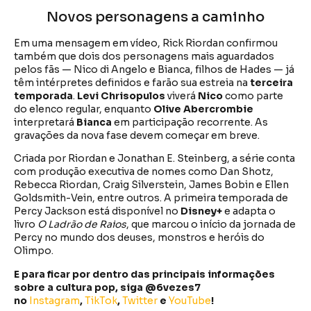
Novos personagens a caminho
Em uma mensagem em vídeo, Rick Riordan confirmou
também que dois dos personagens mais aguardados
pelos fãs — Nico di Angelo e Bianca, filhos de Hades — já
têm intérpretes definidos e farão sua estreia na
terceira
temporada
.
Levi Chrisopulos
viverá
Nico
como parte
do elenco regular, enquanto
Olive Abercrombie
interpretará
Bianca
em participação recorrente. As
gravações da nova fase devem começar em breve.
Criada por Riordan e Jonathan E. Steinberg, a série conta
com produção executiva de nomes como Dan Shotz,
Rebecca Riordan, Craig Silverstein, James Bobin e Ellen
Goldsmith-Vein, entre outros. A primeira temporada de
Percy Jackson está disponível no
Disney+
e adapta o
livro
O Ladrão de Raios
, que marcou o início da jornada de
Percy no mundo dos deuses, monstros e heróis do
Olimpo.
E para ficar por dentro das principais informações
sobre a cultura pop, siga @6vezes7
no
Instagram
,
TikTok
,
Twitter
e
YouTube
!