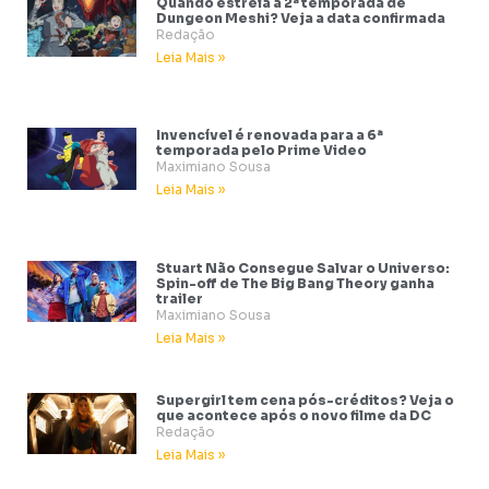
Quando estreia a 2ª temporada de
Dungeon Meshi? Veja a data confirmada
Redação
Leia Mais »
Invencível é renovada para a 6ª
temporada pelo Prime Video
Maximiano Sousa
Leia Mais »
Stuart Não Consegue Salvar o Universo:
Spin-off de The Big Bang Theory ganha
trailer
Maximiano Sousa
Leia Mais »
Supergirl tem cena pós-créditos? Veja o
que acontece após o novo filme da DC
Redação
Leia Mais »