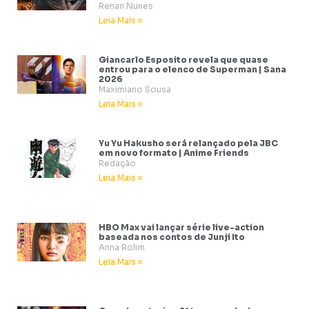
Renan Nunes
Leia Mais »
Giancarlo Esposito revela que quase
entrou para o elenco de Superman | Sana
2026
Maximiano Sousa
Leia Mais »
Yu Yu Hakusho será relançado pela JBC
em novo formato | Anime Friends
Redação
Leia Mais »
HBO Max vai lançar série live-action
baseada nos contos de Junji Ito
Anna Rolim
Leia Mais »