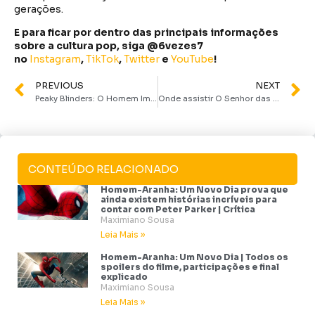
gerações.
E para ficar por dentro das principais informações
sobre a cultura pop, siga @6vezes7
no
Instagram
,
TikTok
,
Twitter
e
YouTube
!
PREVIOUS
NEXT
Peaky Blinders: O Homem Imortal ganha trailer e data de estreia na Netflix
Onde assistir O Senhor das Moscas? Minissérie da BBC ganha casa no Brasil!
CONTEÚDO RELACIONADO
Homem-Aranha: Um Novo Dia prova que
ainda existem histórias incríveis para
contar com Peter Parker | Crítica
Maximiano Sousa
Leia Mais »
Homem-Aranha: Um Novo Dia | Todos os
spoilers do filme, participações e final
explicado
Maximiano Sousa
Leia Mais »