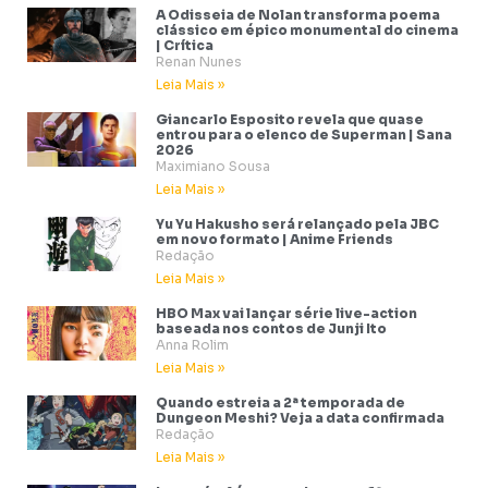
A Odisseia de Nolan transforma poema
clássico em épico monumental do cinema
| Crítica
Renan Nunes
Leia Mais »
Giancarlo Esposito revela que quase
entrou para o elenco de Superman | Sana
2026
Maximiano Sousa
Leia Mais »
Yu Yu Hakusho será relançado pela JBC
em novo formato | Anime Friends
Redação
Leia Mais »
HBO Max vai lançar série live-action
baseada nos contos de Junji Ito
Anna Rolim
Leia Mais »
Quando estreia a 2ª temporada de
Dungeon Meshi? Veja a data confirmada
Redação
Leia Mais »