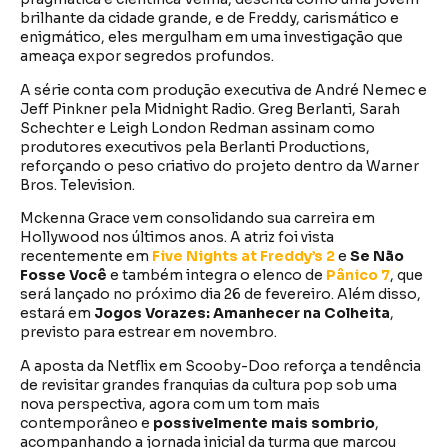
brilhante da cidade grande, e de Freddy, carismático e
enigmático, eles mergulham em uma investigação que
ameaça expor segredos profundos.
A série conta com produção executiva de André Nemec e
Jeff Pinkner pela Midnight Radio. Greg Berlanti, Sarah
Schechter e Leigh London Redman assinam como
produtores executivos pela Berlanti Productions,
reforçando o peso criativo do projeto dentro da Warner
Bros. Television.
Mckenna Grace vem consolidando sua carreira em
Hollywood nos últimos anos. A atriz foi vista
recentemente em
Five Nights at Freddy’s 2
e
Se Não
Fosse Você
e também integra o elenco de
Pânico 7
, que
será lançado no próximo dia 26 de fevereiro. Além disso,
estará em
Jogos Vorazes: Amanhecer na Colheita
,
previsto para estrear em novembro.
A aposta da Netflix em Scooby-Doo reforça a tendência
de revisitar grandes franquias da cultura pop sob uma
nova perspectiva, agora com um tom mais
contemporâneo e
possivelmente mais sombrio
,
acompanhando a jornada inicial da turma que marcou