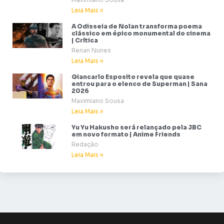
Leia Mais »
A Odisseia de Nolan transforma poema
clássico em épico monumental do cinema
| Crítica
Renan Nunes
Leia Mais »
Giancarlo Esposito revela que quase
entrou para o elenco de Superman | Sana
2026
Maximiano Sousa
Leia Mais »
Yu Yu Hakusho será relançado pela JBC
em novo formato | Anime Friends
Redação
Leia Mais »