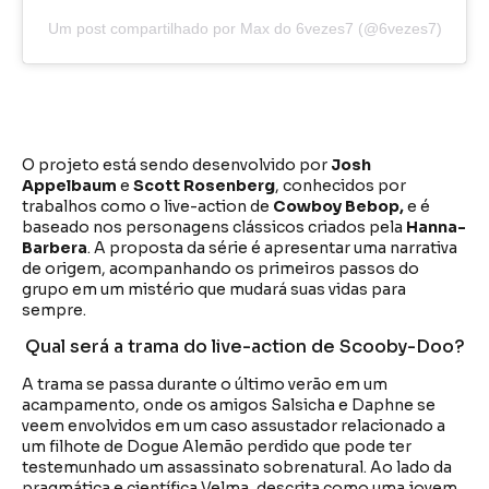
Um post compartilhado por Max do 6vezes7 (@6vezes7)
O projeto está sendo desenvolvido por
Josh
Appelbaum
e
Scott Rosenberg
, conhecidos por
trabalhos como o live-action de
Cowboy Bebop,
e é
baseado nos personagens clássicos criados pela
Hanna-
Barbera
. A proposta da série é apresentar uma narrativa
de origem, acompanhando os primeiros passos do
grupo em um mistério que mudará suas vidas para
sempre.
Qual será a trama do live-action de Scooby-Doo?
A trama se passa durante o último verão em um
acampamento, onde os amigos Salsicha e Daphne se
veem envolvidos em um caso assustador relacionado a
um filhote de Dogue Alemão perdido que pode ter
testemunhado um assassinato sobrenatural. Ao lado da
pragmática e científica Velma, descrita como uma jovem