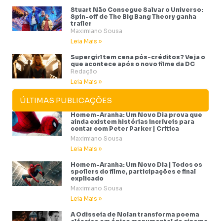
Stuart Não Consegue Salvar o Universo:
Spin-off de The Big Bang Theory ganha
trailer
Maximiano Sousa
Leia Mais »
Supergirl tem cena pós-créditos? Veja o
que acontece após o novo filme da DC
Redação
Leia Mais »
ÚLTIMAS PUBLICAÇÕES
Homem-Aranha: Um Novo Dia prova que
ainda existem histórias incríveis para
contar com Peter Parker | Crítica
Maximiano Sousa
Leia Mais »
Homem-Aranha: Um Novo Dia | Todos os
spoilers do filme, participações e final
explicado
Maximiano Sousa
Leia Mais »
A Odisseia de Nolan transforma poema