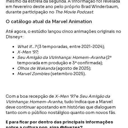
mesmo da estreia da segunda. A informação foi revelada
em fevereiro deste ano pelo próprio Brad Winderbaum,
durante participação no
The Movie Podcast
.
O catálogo atual da Marvel Animation
Até agora, o estúdio lançou cinco animações originais no
Disney+:
What If…?
(3 temporadas, entre 2021-2024);
X-Men ’97;
Seu Amigão da Vizinhança: Homem-Aranha
(2ª
temporada em produção e 3ª confirmada);
Olhos de Wakanda
(agosto de 2025);
Marvel Zombies
(setembro 2025)
.
Com a boa recepção de
X-Men ’97
e
Seu Amigão da
Vizinhança: Homem-Aranha
, tudo indica que a Marvel
deve continuar apostando em histórias que dialoguem
tanto com o público nostálgico quanto com novos fãs.
E para ficar por dentro das principais informações
sobre a cultura pop, siga @6vezes7