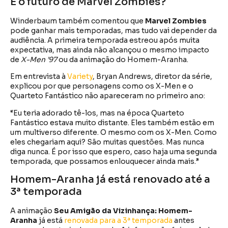
E o futuro de Marvel Zombies?
Winderbaum também comentou que
Marvel Zombies
pode ganhar mais temporadas, mas tudo vai depender da
audiência. A primeira temporada estreou após muita
expectativa, mas ainda não alcançou o mesmo impacto
de
X-Men ’97
ou da animação do Homem-Aranha.
Em entrevista à
Variety
, Bryan Andrews, diretor da série,
explicou por que personagens como os X-Men e o
Quarteto Fantástico não apareceram no primeiro ano:
“Eu teria adorado tê-los, mas na época Quarteto
Fantástico estava muito distante. Eles também estão em
um multiverso diferente. O mesmo com os X-Men. Como
eles chegariam aqui? São muitas questões. Mas nunca
diga nunca. É por isso que espero, caso haja uma segunda
temporada, que possamos enlouquecer ainda mais.”
Homem-Aranha já está renovado até a
3ª temporada
A animação
Seu Amigão da Vizinhança: Homem-
Aranha
já está
renovada para a 3ª temporada
antes