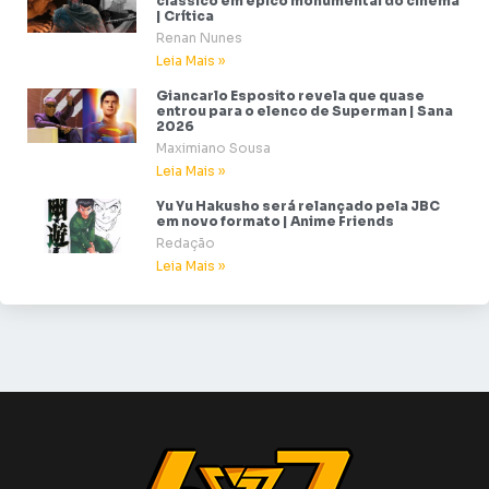
clássico em épico monumental do cinema
| Crítica
Renan Nunes
Leia Mais »
Giancarlo Esposito revela que quase
entrou para o elenco de Superman | Sana
2026
Maximiano Sousa
Leia Mais »
Yu Yu Hakusho será relançado pela JBC
em novo formato | Anime Friends
Redação
Leia Mais »