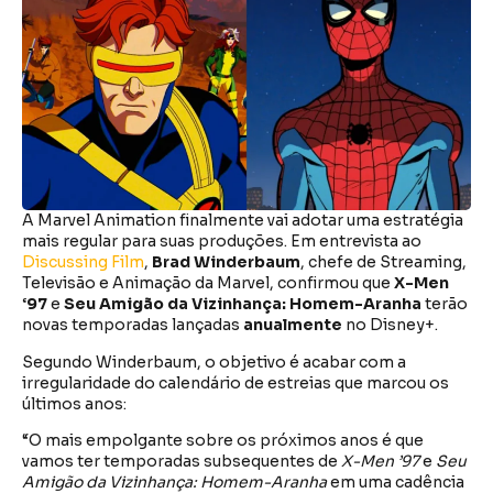
A Marvel Animation finalmente vai adotar uma estratégia
mais regular para suas produções. Em entrevista ao
Discussing Film
,
Brad Winderbaum
, chefe de Streaming,
Televisão e Animação da Marvel, confirmou que
X-Men
‘97
e
Seu Amigão da Vizinhança: Homem-Aranha
terão
novas temporadas lançadas
anualmente
no Disney+.
Segundo Winderbaum, o objetivo é acabar com a
irregularidade do calendário de estreias que marcou os
últimos anos:
“O mais empolgante sobre os próximos anos é que
vamos ter temporadas subsequentes de
X-Men ’97
e
Seu
Amigão da Vizinhança: Homem-Aranha
em uma cadência