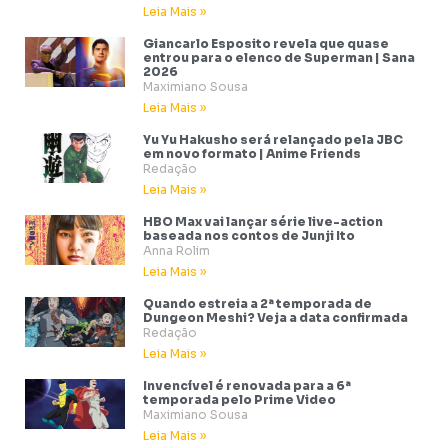
Leia Mais »
Giancarlo Esposito revela que quase
entrou para o elenco de Superman | Sana
2026
Maximiano Sousa
Leia Mais »
Yu Yu Hakusho será relançado pela JBC
em novo formato | Anime Friends
Redação
Leia Mais »
HBO Max vai lançar série live-action
baseada nos contos de Junji Ito
Anna Rolim
Leia Mais »
Quando estreia a 2ª temporada de
Dungeon Meshi? Veja a data confirmada
Redação
Leia Mais »
Invencível é renovada para a 6ª
temporada pelo Prime Video
Maximiano Sousa
Leia Mais »