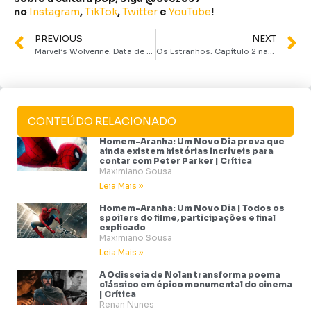
no
Instagram
,
TikTok
,
Twitter
e
YouTube
!
PREVIOUS
NEXT
Marvel’s Wolverine: Data de estreia, história, jogabilidade e mais
Os Estranhos: Capítulo 2 não sabe se quer estagnar ou regredir | Crítica
CONTEÚDO RELACIONADO
Homem-Aranha: Um Novo Dia prova que
ainda existem histórias incríveis para
contar com Peter Parker | Crítica
Maximiano Sousa
Leia Mais »
Homem-Aranha: Um Novo Dia | Todos os
spoilers do filme, participações e final
explicado
Maximiano Sousa
Leia Mais »
A Odisseia de Nolan transforma poema
clássico em épico monumental do cinema
| Crítica
Renan Nunes