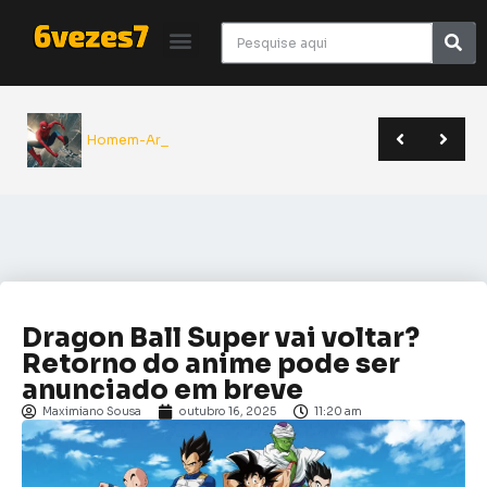
Homem-Aranha: Um N
Giancarlo Esposito revela que quase entrou para o elenco de Superman | Sana 2026
Yu Yu Hakusho será relançado pela JBC em novo formato | Anime Friends
A Odisseia de Nolan transforma poema clássico em épico monumental do cinema | Crítica
Dragon Ball Super vai voltar?
Retorno do anime pode ser
anunciado em breve
Maximiano Sousa
outubro 16, 2025
11:20 am