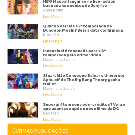
HBO Max vai lançar série live-action
baseada nos contos de Junji Ito
Anna Rolim
Leia Mais »
Quando estreia a 2ª temporada de
Dungeon Meshi? Veja a data confirmada
Redação
Leia Mais »
Invencível é renovada para a 6ª
temporada pelo Prime Video
Maximiano Sousa
Leia Mais »
Stuart Não Consegue Salvar o Universo:
Spin-off de The Big Bang Theory ganha
trailer
Maximiano Sousa
Leia Mais »
Supergirl tem cena pós-créditos? Veja o
que acontece após o novo filme da DC
Redação
Leia Mais »
ÚLTIMAS PUBLICAÇÕES