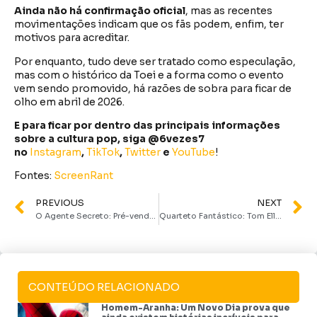
Ainda não há confirmação oficial
, mas as recentes
movimentações indicam que os fãs podem, enfim, ter
motivos para acreditar.
Por enquanto, tudo deve ser tratado como especulação,
mas com o histórico da Toei e a forma como o evento
vem sendo promovido, há razões de sobra para ficar de
olho em abril de 2026.
E para ficar por dentro das principais informações
sobre a cultura pop, siga @6vezes7
no
Instagram
,
TikTok
,
Twitter
e
YouTube
!
Fontes:
ScreenRant
PREVIOUS
NEXT
O Agente Secreto: Pré-venda começa em 16 de outubro; saiba tudo sobre o filme indicado ao Oscar
Quarteto Fantástico: Tom Ellis revela que fez testes para viver Reed Richards
CONTEÚDO RELACIONADO
Homem-Aranha: Um Novo Dia prova que