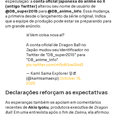
especulação: a
conta oficial japonesa do anime no X
(antigo Twitter)
alterou seu nome de usuário de
@DB_super2015
para
@DB_anime_info
. Essa mudança,
a primeira desde o lançamento da série original, indica
que a equipe de produção pode estar se preparando para
um grande anúncio.
🚨Vem coisa nova aí?
A conta oficial de Dragon Ball no
Japão mudou seu identificador no
Twitter de "DB_super2015" para
"DB_anime_info".
pic.twitter.com/mNdKbwGhd3
— Kami Sama Explorer 👹👒
(@kamisamaexp)
October 15,
2025
Declarações reforçam as expectativas
As esperanças também se apoiam em comentários
recentes de
Akio Iyoku
, produtora executiva de
Dragon
Ball
. Em uma entrevista após o fim de
Daima
, ela afirmou: