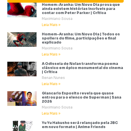
Homem-Aranha: Um Novo Dia prova que
ainda existem histórias incríveis para
contar com Peter Parker | Crítica
Maximiano Sousa
Leia Mais »
Homem-Aranha: Um Novo Dia | Todos os
spoilers do filme, participações e final
explicado
Maximiano Sousa
Leia Mais »
A Odisseia de Nolan transforma poema
clássico em épico monumental do cinema
| Crítica
Renan Nunes
Leia Mais »
Giancarlo Esposito revela que quase
entrou para o elenco de Superman | Sana
2026
Maximiano Sousa
Leia Mais »
Yu Yu Hakusho será relançado pela JBC
em novo formato | Anime Friends