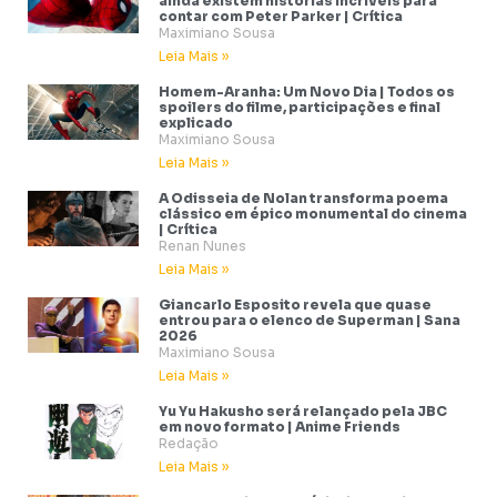
ainda existem histórias incríveis para
contar com Peter Parker | Crítica
Maximiano Sousa
Leia Mais »
Homem-Aranha: Um Novo Dia | Todos os
spoilers do filme, participações e final
explicado
Maximiano Sousa
Leia Mais »
A Odisseia de Nolan transforma poema
clássico em épico monumental do cinema
| Crítica
Renan Nunes
Leia Mais »
Giancarlo Esposito revela que quase
entrou para o elenco de Superman | Sana
2026
Maximiano Sousa
Leia Mais »
Yu Yu Hakusho será relançado pela JBC
em novo formato | Anime Friends
Redação
Leia Mais »