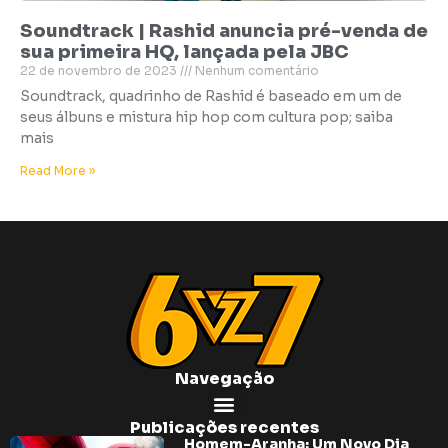
Soundtrack | Rashid anuncia pré-venda de
sua primeira HQ, lançada pela JBC
22 de novembro de 2023
Nenhum comentário
Soundtrack, quadrinho de Rashid é baseado em um de
seus álbuns e mistura hip hop com cultura pop; saiba
mais
Read More »
Navegação
Publicações recentes
Homem-Aranha: Um Novo Dia