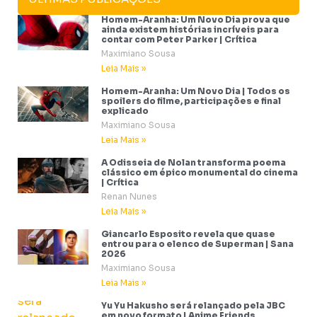
Homem-Aranha: Um Novo Dia prova que
ainda existem histórias incríveis para
contar com Peter Parker | Crítica
Maximiano Sousa
Leia Mais »
Homem-Aranha: Um Novo Dia | Todos os
spoilers do filme, participações e final
explicado
Maximiano Sousa
Leia Mais »
A Odisseia de Nolan transforma poema
clássico em épico monumental do cinema
| Crítica
Renan Nunes
Leia Mais »
Giancarlo Esposito revela que quase
entrou para o elenco de Superman | Sana
2026
Maximiano Sousa
Leia Mais »
Yu Yu Hakusho será relançado pela JBC
em novo formato | Anime Friends