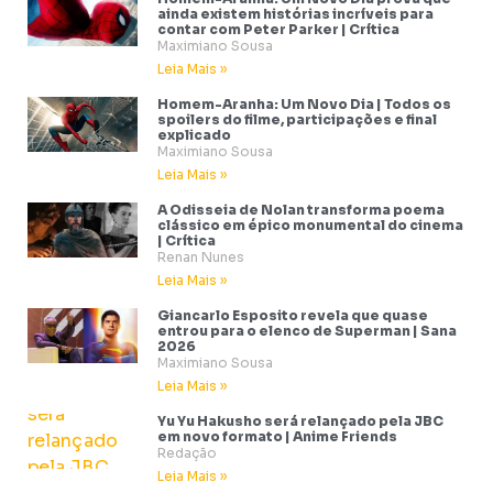
ainda existem histórias incríveis para
contar com Peter Parker | Crítica
Maximiano Sousa
Leia Mais »
Homem-Aranha: Um Novo Dia | Todos os
spoilers do filme, participações e final
explicado
Maximiano Sousa
Leia Mais »
A Odisseia de Nolan transforma poema
clássico em épico monumental do cinema
| Crítica
Renan Nunes
Leia Mais »
Giancarlo Esposito revela que quase
entrou para o elenco de Superman | Sana
2026
Maximiano Sousa
Leia Mais »
Yu Yu Hakusho será relançado pela JBC
em novo formato | Anime Friends
Redação
Leia Mais »