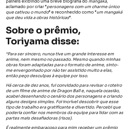
painéis exibindo uma breve biografia do
mangaká
,
aclamado por criar “
personagens com um charme único
que cativou o mundo
” e reconhecido como “
um mangaká
que deu vida a obras históricas
“.
Sobre o prêmio,
Toriyama disse:
“Para ser sincero, nunca tive um grande interesse em
anime, nem mesmo no passado. Mesmo quando minhas
obras foram adaptadas para o formato de anime, sinto-
me envergonhado por não ter assistido muito a elas,
então peço desculpas à equipe por isso.
Há cerca de dez anos, fui convidado para revisar o roteiro
de um filme de anime de Dragon Ball e, naquela ocasião,
acabei desenhando o cenário dos personagens e criando
alguns designs simples. Foi incrível descobrir que esse
tipo de trabalho era gratificante e divertido. Percebi que
poderia confiar nos membros da equipe para lidar com as
partes mais desafiadoras (risos).
É realmente embaraçoso para mim receber um prêmio