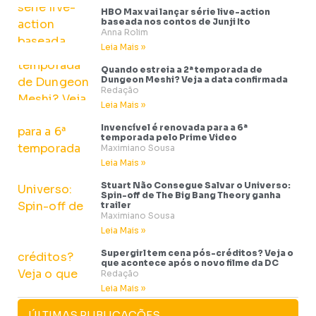
HBO Max vai lançar série live-action
baseada nos contos de Junji Ito
Anna Rolim
Leia Mais »
Quando estreia a 2ª temporada de
Dungeon Meshi? Veja a data confirmada
Redação
Leia Mais »
Invencível é renovada para a 6ª
temporada pelo Prime Video
Maximiano Sousa
Leia Mais »
Stuart Não Consegue Salvar o Universo:
Spin-off de The Big Bang Theory ganha
trailer
Maximiano Sousa
Leia Mais »
Supergirl tem cena pós-créditos? Veja o
que acontece após o novo filme da DC
Redação
Leia Mais »
ÚLTIMAS PUBLICAÇÕES