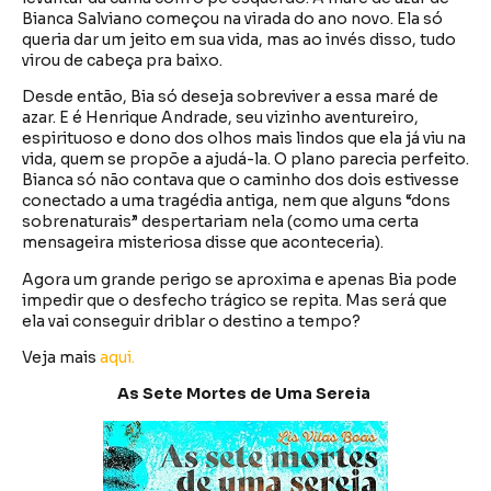
Bianca Salviano começou na virada do ano novo. Ela só
queria dar um jeito em sua vida, mas ao invés disso, tudo
virou de cabeça pra baixo.
Desde então, Bia só deseja sobreviver a essa maré de
azar. E é Henrique Andrade, seu vizinho aventureiro,
espirituoso e dono dos olhos mais lindos que ela já viu na
vida, quem se propõe a ajudá-la. O plano parecia perfeito.
Bianca só não contava que o caminho dos dois estivesse
conectado a uma tragédia antiga, nem que alguns “dons
sobrenaturais” despertariam nela (como uma certa
mensageira misteriosa disse que aconteceria).
Agora um grande perigo se aproxima e apenas Bia pode
impedir que o desfecho trágico se repita. Mas será que
ela vai conseguir driblar o destino a tempo?
Veja mais
aqui.
As Sete Mortes de Uma Sereia