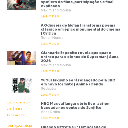
spoilers do filme, participações e final
explicado
Maximiano Sousa
Leia Mais »
A Odisseia de Nolan transforma poema
clássico em épico monumental do cinema
| Crítica
Renan Nunes
Leia Mais »
Giancarlo Esposito revela que quase
entrou para o elenco de Superman | Sana
2026
Maximiano Sousa
Leia Mais »
Yu Yu Hakusho será relançado pela JBC
em novo formato | Anime Friends
Redação
Leia Mais »
HBO Max vai lançar série live-action
baseada nos contos de Junji Ito
Anna Rolim
Leia Mais »
Quando estreia a 2ª temporada de