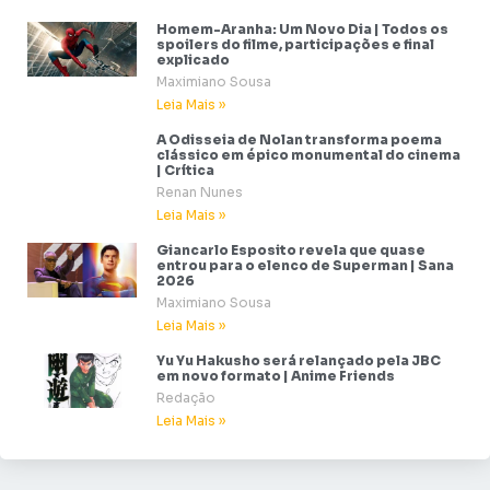
Homem-Aranha: Um Novo Dia | Todos os
spoilers do filme, participações e final
explicado
Maximiano Sousa
Leia Mais »
A Odisseia de Nolan transforma poema
clássico em épico monumental do cinema
| Crítica
Renan Nunes
Leia Mais »
Giancarlo Esposito revela que quase
entrou para o elenco de Superman | Sana
2026
Maximiano Sousa
Leia Mais »
Yu Yu Hakusho será relançado pela JBC
em novo formato | Anime Friends
Redação
Leia Mais »