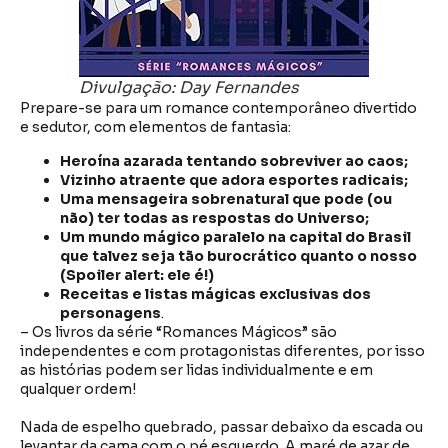
Divulgação: Day Fernandes
Prepare-se para um romance contemporâneo divertido
e sedutor, com elementos de fantasia:
Heroína azarada tentando sobreviver ao caos;
Vizinho atraente que adora esportes radicais;
Uma mensageira sobrenatural que pode (ou
não) ter todas as respostas do Universo;
Um mundo mágico paralelo na capital do Brasil
que talvez seja tão burocrático quanto o nosso
(Spoiler alert: ele é!)
Receitas e listas mágicas exclusivas dos
personagens
.
– Os livros da série “Romances Mágicos” são
independentes e com protagonistas diferentes, por isso
as histórias podem ser lidas individualmente e em
qualquer ordem!
Nada de espelho quebrado, passar debaixo da escada ou
levantar da cama com o pé esquerdo. A maré de azar de