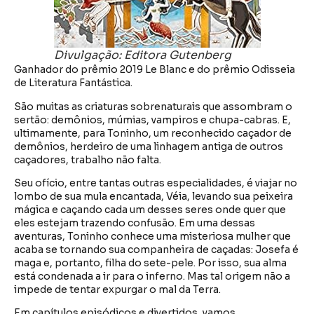
Divulgação: Editora Gutenberg
Ganhador do prêmio 2019 Le Blanc e do prêmio Odisseia
de Literatura Fantástica.
São muitas as criaturas sobrenaturais que assombram o
sertão: demônios, múmias, vampiros e chupa-cabras. E,
ultimamente, para Toninho, um reconhecido caçador de
demônios, herdeiro de uma linhagem antiga de outros
caçadores, trabalho não falta.
Seu ofício, entre tantas outras especialidades, é viajar no
lombo de sua mula encantada, Véia, levando sua peixeira
mágica e caçando cada um desses seres onde quer que
eles estejam trazendo confusão. Em uma dessas
aventuras, Toninho conhece uma misteriosa mulher que
acaba se tornando sua companheira de caçadas: Josefa é
maga e, portanto, filha do sete-pele. Por isso, sua alma
está condenada a ir para o inferno. Mas tal origem não a
impede de tentar expurgar o mal da Terra.
Em capítulos episódicos e divertidos, vamos