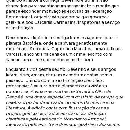
Quando a história começa, Severino e Bonfim são
chamados para investigar um assassinato suspeito que
parece esconder motivações escusas da Federação
Setentrional, organização poderosa que governa a
galáxia, e dos Carcarás Carmesins, inspetores a serviço
da instituição.
Deixemos a dupla de investigadores e viajemos para o
planeta Batoidea, onde a capivara geneticamente
modificada Antonieta Capitolina Macabéa, uma dedicada
Carcará, encontra na cena de um crime, escrito com
sangue, um nome que conhece muito bem.
Enquanto a vida desfia seu fio, Severino e seus amigos
lutam, riem, amam, choram e acertam contas com o
passado. Unindo com maestria ficção científica,
referências à cultura pop e elementos da vivência
nordestina,
A vida e as mortes de Severino Olho de
Dendê é uma ópera espacial com gostinho de vatapá que
celebra o poder da amizade, do amor, da música e da
literatura. A edição conta com ilustração de capa e
projeto gráfico inspirados em clássicos da ficção
científica e pela estética do Movimento Armorial,
idealizado pelo escritor e dramaturgo Ariano Suassuna.