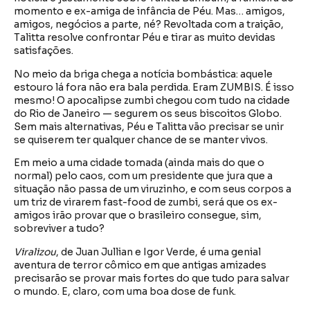
momento e ex-amiga de infância de Péu. Mas… amigos,
amigos, negócios a parte, né? Revoltada com a traição,
Talitta resolve confrontar Péu e tirar as muito devidas
satisfações.
No meio da briga chega a notícia bombástica: aquele
estouro lá fora não era bala perdida. Eram ZUMBIS. É isso
mesmo! O apocalipse zumbi chegou com tudo na cidade
do Rio de Janeiro — segurem os seus biscoitos Globo.
Sem mais alternativas, Péu e Talitta vão precisar se unir
se quiserem ter qualquer chance de se manter vivos.
Em meio a uma cidade tomada (ainda mais do que o
normal) pelo caos, com um presidente que jura que a
situação não passa de um viruzinho, e com seus corpos a
um triz de virarem fast-food de zumbi, será que os ex-
amigos irão provar que o brasileiro consegue, sim,
sobreviver a tudo?
Viralizou
, de Juan Jullian e Igor Verde, é uma genial
aventura de terror cômico em que antigas amizades
precisarão se provar mais fortes do que tudo para salvar
o mundo. E, claro, com uma boa dose de funk.