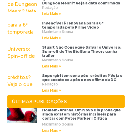
Dungeon Meshi? Veja a data confirmada
Redação
Leia Mais »
Invencível é renovada para a 6ª
temporada pelo Prime Video
Maximiano Sousa
Leia Mais »
Stuart Não Consegue Salvar o Universo:
Spin-off de The Big Bang Theory ganha
trailer
Maximiano Sousa
Leia Mais »
Supergirl tem cena pós-créditos? Veja o
que acontece após o novo filme da DC
Redação
Leia Mais »
ÚLTIMAS PUBLICAÇÕES
Homem-Aranha: Um Novo Dia prova que
ainda existem histórias incríveis para
contar com Peter Parker | Crítica
Maximiano Sousa
Leia Mais »