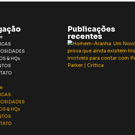
gação
Publicações
recentes
e
ICAS
IOSIDADES
OS & HQs
NTOS
TATO
e
ICAS
IOSIDADES
OS & HQs
NTOS
TATO