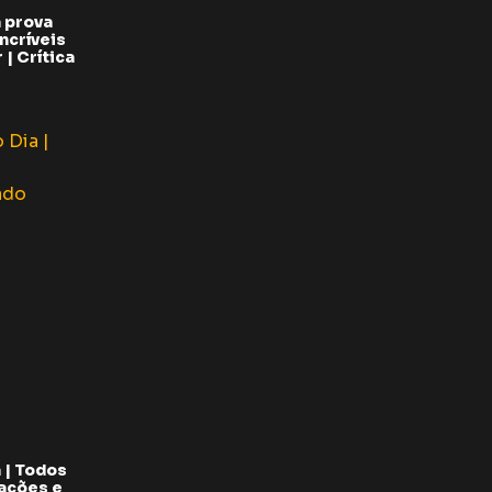
 prova
ncríveis
| Crítica
 | Todos
pações e