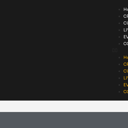
H
C
C
L
E
C
H
C
C
L
E
C