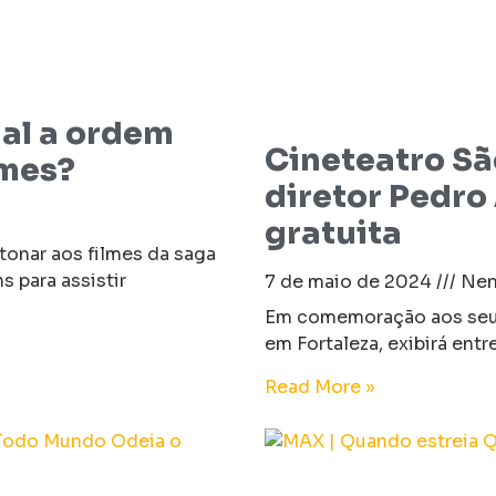
ual a ordem
Cineteatro São
lmes?
diretor Pedr
gratuita
tonar aos filmes da saga
 para assistir
7 de maio de 2024
Nen
Em comemoração aos seus 
em Fortaleza, exibirá entr
Read More »