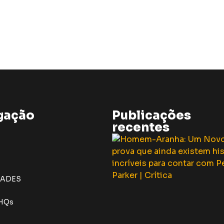
gação
Publicações
recentes
DADES
 HQs