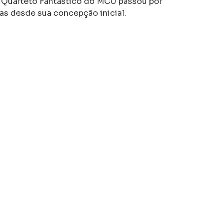
 Quarteto Fantástico do MCU passou por
as desde sua concepção inicial.