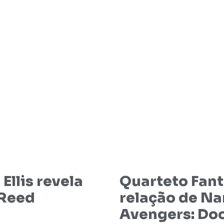
Ellis revela
Quarteto Fant
 Reed
relação de N
Avengers: D