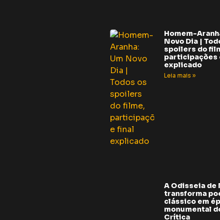
Homem-Aranh
Novo Dia | Tod
spoilers do fil
participações e
explicado
Leia mais »
A Odisseia de
transforma p
clássico em é
monumental do
Crítica