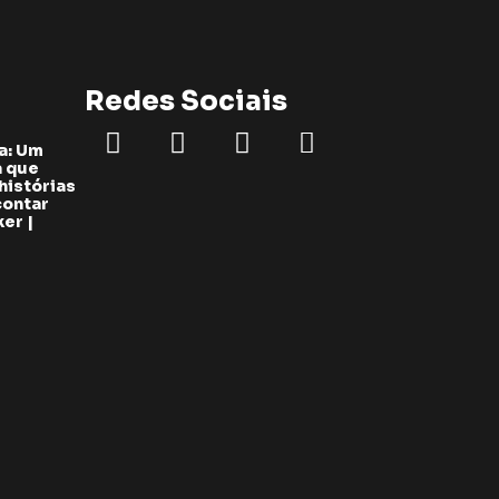
Redes Sociais
a: Um
a que
histórias
contar
er |