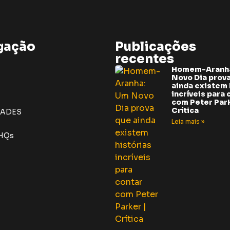
gação
Publicações
recentes
Homem-Aranh
Novo Dia prov
ainda existem 
incríveis para 
com Peter Park
Crítica
DADES
Leia mais »
 HQs