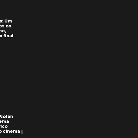
a: Um
os os
me,
 final
 Nolan
oema
pico
 cinema |