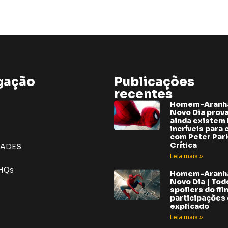
gação
Publicações
recentes
Homem-Aranh
Novo Dia prov
ainda existem 
incríveis para 
com Peter Park
Crítica
DADES
Leia mais »
 HQs
Homem-Aranh
Novo Dia | Tod
spoilers do fil
participações e
explicado
Leia mais »