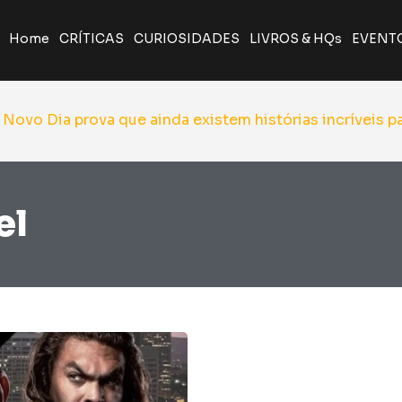
Home
CRÍTICAS
CURIOSIDADES
LIVROS & HQs
EVENT
A Odisseia de Nolan transforma poema clássico em ép
Giancarlo Esposito revela que quase entrou par
Yu Yu Hakusho será relançado pela J
el