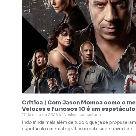
Crítica | Com Jason Momoa como o mel
Velozes e Furiosos 10 é um espetáculo
17 de maio de 2023
Nenhum comentário
Indo ainda mais além de tudo o que já se propuseram
espetáculo cinematográfico irreal e super divertido