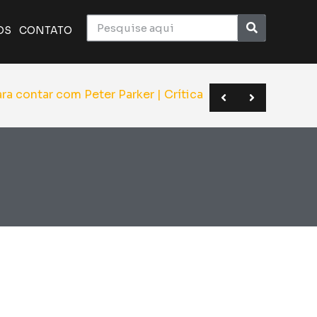
OS
CONTATO
ico monumental do cinema | Crítica
a o elenco de Superman | Sana 2026
BC em novo formato | Anime Friends
Hom