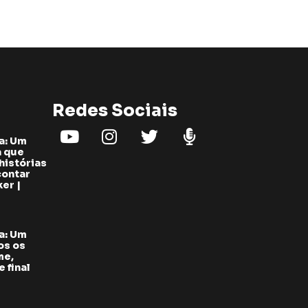
Redes Sociais
a: Um
a que
histórias
contar
er |
a: Um
os os
me,
 final