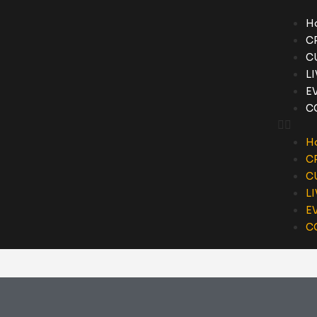
H
C
C
L
E
C
H
C
C
L
E
C