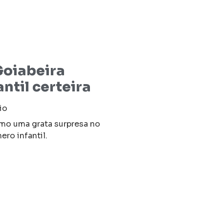
 Goiabeira
ntil certeira
io
mo uma grata surpresa no
ro infantil.