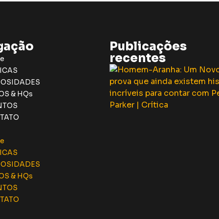
gação
Publicações
recentes
e
ICAS
IOSIDADES
OS & HQs
NTOS
TATO
e
ICAS
IOSIDADES
OS & HQs
NTOS
TATO