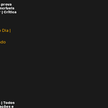
 prova
ncríveis
| Crítica
 | Todos
pações e