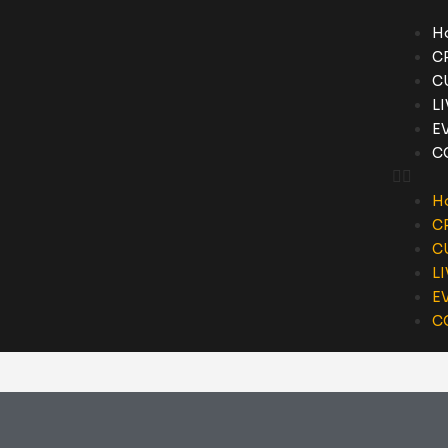
H
C
C
L
E
C
H
C
C
L
E
C