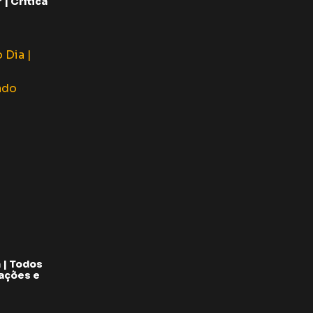
| Crítica
 | Todos
pações e