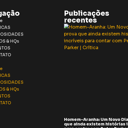
gação
Publicações
recentes
e
ICAS
IOSIDADES
OS & HQs
NTOS
TATO
e
ICAS
IOSIDADES
OS & HQs
NTOS
TATO
Homem-Aranha: Um Novo Dia
que ainda existem histórias i