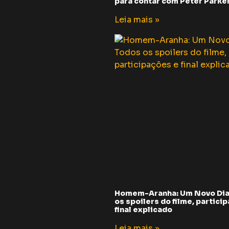
para contar com Peter Parker 
Leia mais »
Homem-Aranha: Um Novo Dia
os spoilers do filme, partici
final explicado
Leia mais »