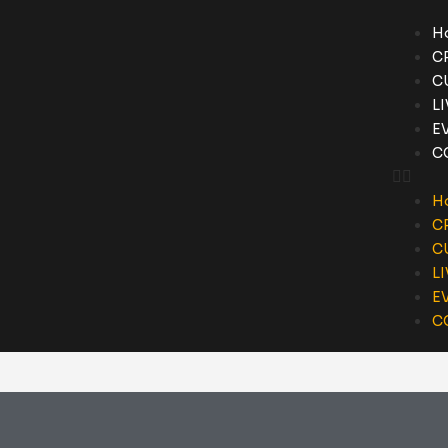
H
C
C
L
E
C
H
C
C
L
E
C