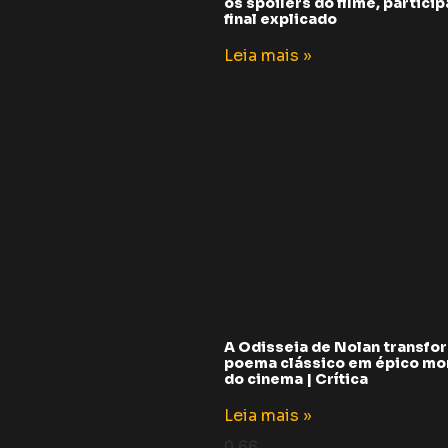
os spoilers do filme, partici
final explicado
Leia mais »
A Odisseia de Nolan transfo
poema clássico em épico m
do cinema | Crítica
Leia mais »