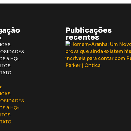
gação
Publicações
recentes
e
ICAS
IOSIDADES
OS & HQs
NTOS
TATO
e
ICAS
IOSIDADES
OS & HQs
NTOS
TATO