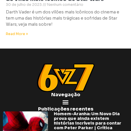
30 de julho de 2023
Nenhum comentário
Darth Vader é um dos vilões mais icônicos do cinema e
tem uma das histórias mais trágicas e sofridas de Star
Wars; veja mais sobre!
Read More »
Navegação
Publicações recentes
Homem-Aranha: Um Novo Dia
prova que ainda existem
histórias incríveis para contar
com Peter Parker | Crítica