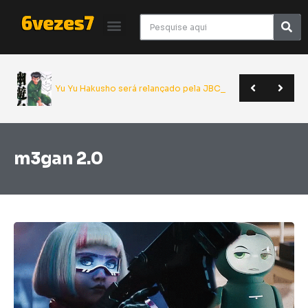
Yu Yu Hakusho será relançado pela JBC em
m3gan 2.0