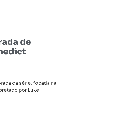
rada de
nedict
rada da série, focada na
rpretado por Luke