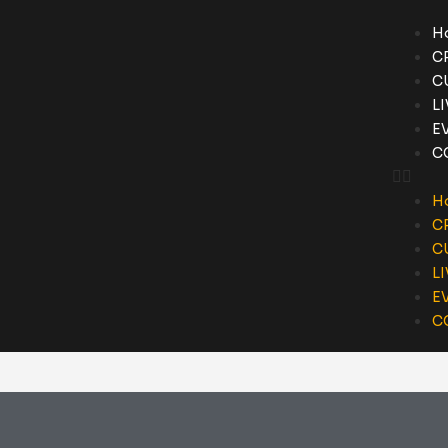
H
C
C
L
E
C
H
C
C
L
E
C