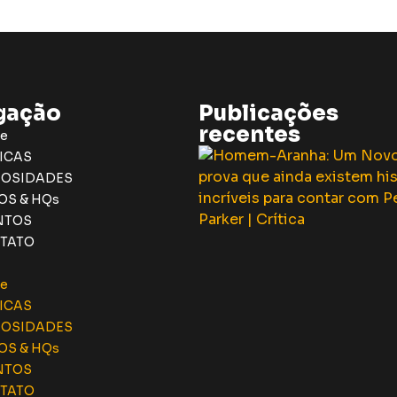
gação
Publicações
recentes
e
ICAS
IOSIDADES
OS & HQs
NTOS
TATO
e
ICAS
IOSIDADES
OS & HQs
NTOS
TATO