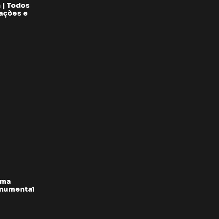
 | Todos
pações e
rma
onumental