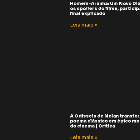
Homem-Aranha: Um Novo Dia
os spoilers do filme, partici
final explicado
Leia mais »
A Odisseia de Nolan transfo
poema clássico em épico m
do cinema | Crítica
Leia mais »