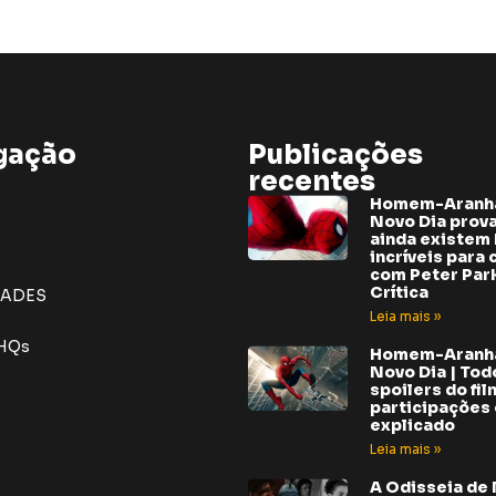
gação
Publicações
recentes
Homem-Aranh
Novo Dia prov
ainda existem 
incríveis para 
com Peter Park
Crítica
DADES
Leia mais »
 HQs
Homem-Aranh
Novo Dia | Tod
spoilers do fil
participações e
explicado
Leia mais »
A Odisseia de