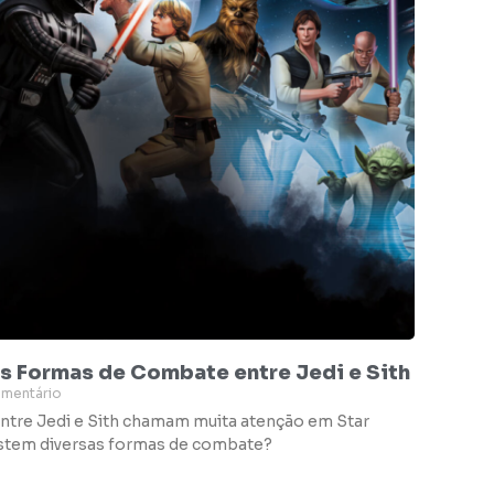
as Formas de Combate entre Jedi e Sith
mentário
entre Jedi e Sith chamam muita atenção em Star
istem diversas formas de combate?