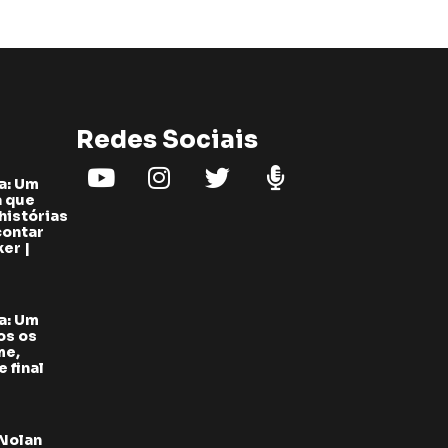
Redes Sociais
a: Um
a que
histórias
contar
er |
a: Um
os os
me,
 final
 Nolan