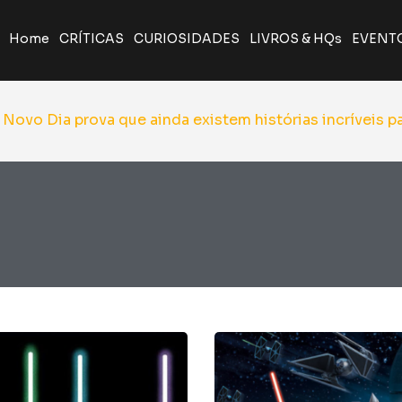
Home
CRÍTICAS
CURIOSIDADES
LIVROS & HQs
EVENT
A Odisseia de Nolan transforma poema clássico em ép
Giancarlo Esposito revela que quase entrou par
Yu Yu Hakusho será relançado pela J