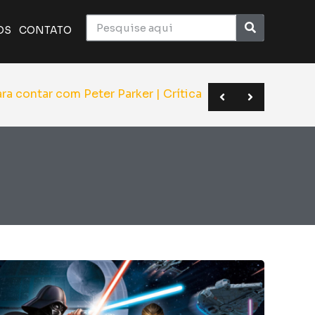
OS
CONTATO
ico monumental do cinema | Crítica
a o elenco de Superman | Sana 2026
BC em novo formato | Anime Friends
Hom