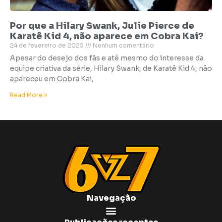
Por que a Hilary Swank, Julie Pierce de
Karatê Kid 4, não aparece em Cobra Kai?
24 de fevereiro de 2025
Nenhum comentário
Apesar do desejo dos fãs e até mesmo do interesse da
equipe criativa da série, Hilary Swank, de Karatê Kid 4, não
apareceu em Cobra Kai,
Read More »
Navegação