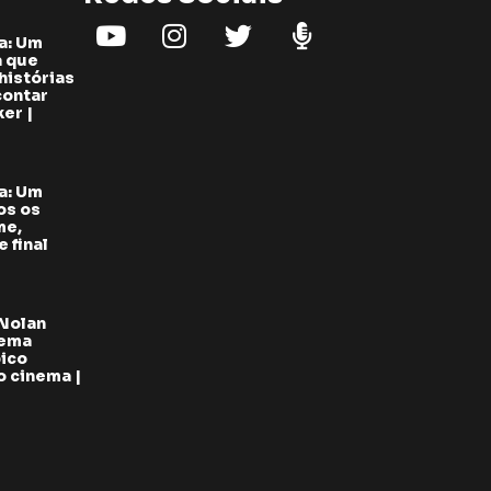
a: Um
a que
histórias
contar
er |
a: Um
os os
me,
 final
 Nolan
oema
pico
 cinema |