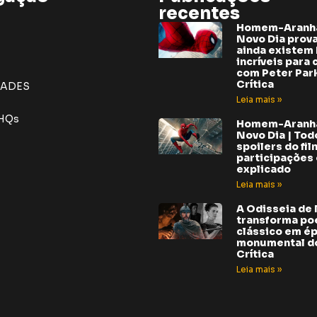
recentes
Homem-Aranh
Novo Dia prov
ainda existem 
incríveis para 
com Peter Park
Crítica
DADES
Leia mais »
 HQs
Homem-Aranh
Novo Dia | Tod
spoilers do fil
participações e
explicado
Leia mais »
A Odisseia de
transforma p
clássico em é
monumental do
Crítica
Leia mais »