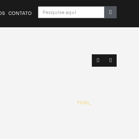
OS
CONTATO
ico monumental do cinema | Crítica
a o elenco de Superman | Sana 2026
BC em novo formato | Anime Friends
Homem-Aranha: