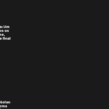
a: Um
os os
me,
 final
 Nolan
oema