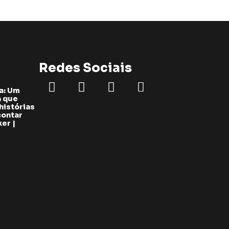
Redes Sociais
a: Um
a que
histórias
contar
er |