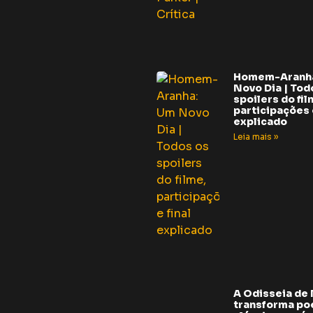
Homem-Aranh
Novo Dia | Tod
spoilers do fil
participações e
explicado
Leia mais »
A Odisseia de
transforma p