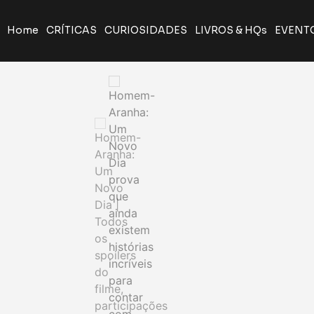
Home
CRÍTICAS
CURIOSIDADES
LIVROS & HQs
EVENT
A Odisseia de Nolan transforma poema clássico em ép
Giancarlo Esposito revela que quase entrou par
Yu Yu Hakusho será relançado pela J