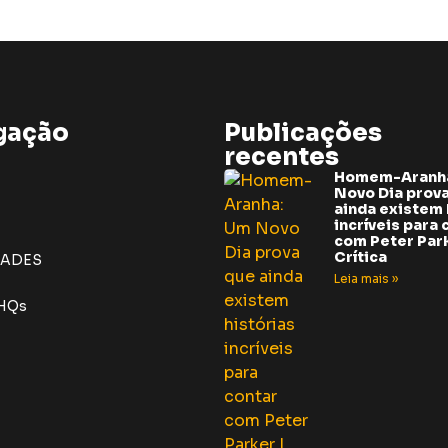
gação
Publicações
recentes
Homem-Aranh
Novo Dia prov
ainda existem 
incríveis para 
com Peter Park
Crítica
DADES
Leia mais »
 HQs