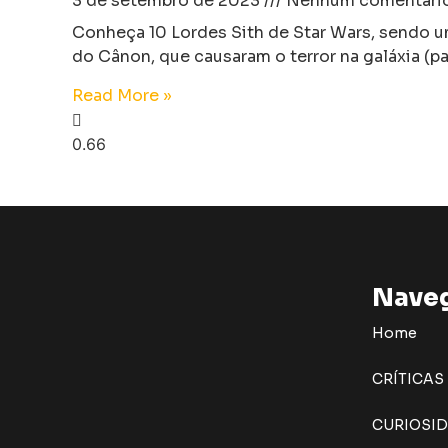
3 de setembro de 2023
Nenhum comentári
Conheça 10 Lordes Sith de Star Wars, sendo 
do Cânon, que causaram o terror na galáxia (par
Read More »
Nave
Home
CRÍTICAS
CURIOSI