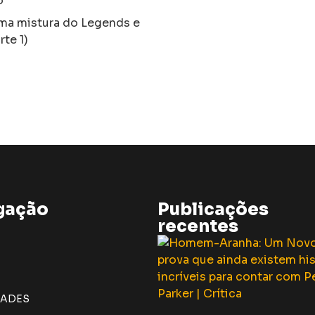
o
uma mistura do Legends e
te 1)
gação
Publicações
recentes
DADES