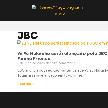
JBC
Yu Yu Hakusho será relançado pela JBC
Anime Friends
8 de julho de 2026
Nenhum comentário
JBC anuncia nova edição kanzenban de Yu Yu Hakusho
Togashi será relançado em 15 volumes.
Read More »