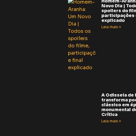
Homem-Aranh
Novo Dia | Tod
spoilers do fil
participações e
explicado
Leia mais »
A Odisseia de
transforma p
clássico em é
monumental do
Crítica
Leia mais »