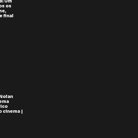
a: Um
os os
me,
 final
 Nolan
oema
pico
 cinema |