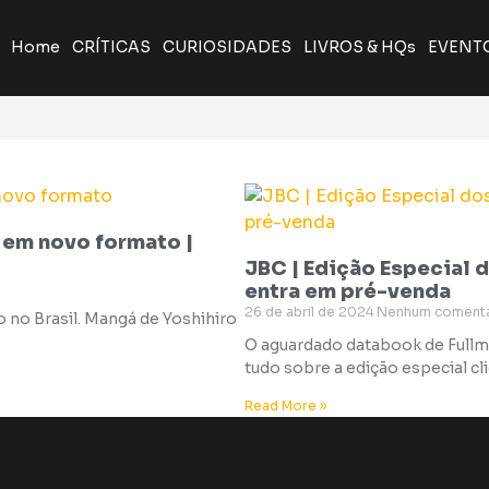
Home
CRÍTICAS
CURIOSIDADES
LIVROS & HQs
EVENT
 em novo formato |
JBC | Edição Especial 
entra em pré-venda
26 de abril de 2024
Nenhum comentá
 no Brasil. Mangá de Yoshihiro
O aguardado databook de Fullmet
tudo sobre a edição especial cl
Read More »