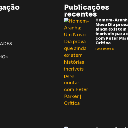
gação
Publicações
recentes
Homem-Aranh
Novo Dia prov
ainda existem 
incríveis para 
com Peter Park
Crítica
DADES
Leia mais »
 HQs