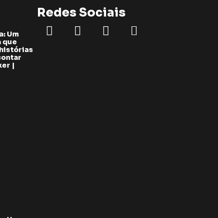
Redes Sociais
a: Um
a que
histórias
contar
er |