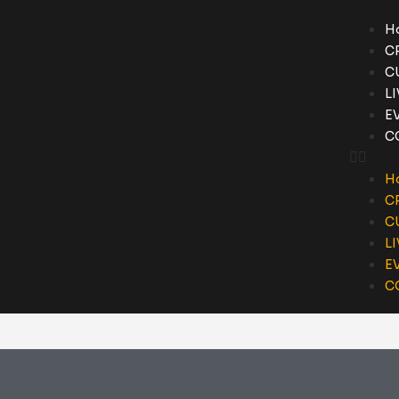
H
C
C
L
E
C
H
C
C
L
E
C