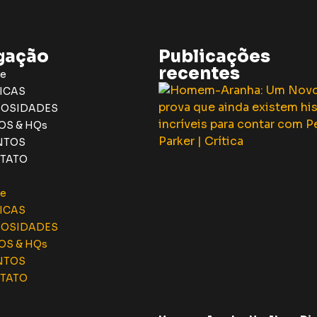
gação
Publicações
recentes
e
ICAS
IOSIDADES
OS & HQs
NTOS
TATO
e
ICAS
IOSIDADES
OS & HQs
NTOS
TATO