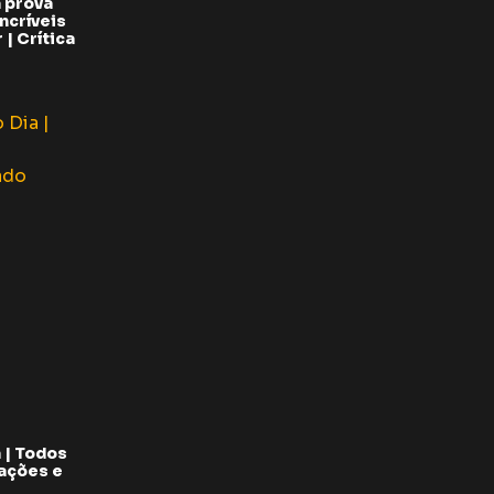
 prova
ncríveis
| Crítica
 | Todos
pações e