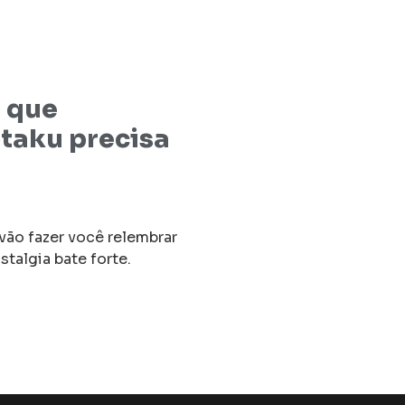
 que
taku precisa
ão fazer você relembrar
talgia bate forte.