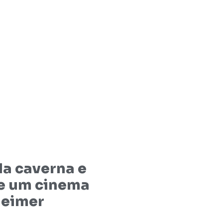
 da caverna e
de um cinema
eimer