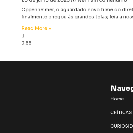
20 de julho de 2023
Nenhum comentário
Oppenheimer, o aguardado novo filme do dire
finalmente chegou às grandes telas; leia a noss
Read More »
Nave
Home
CRÍTICAS
CURIOSI