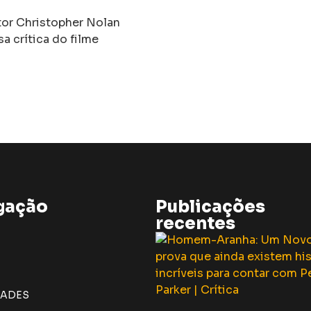
tor Christopher Nolan
a crítica do filme
gação
Publicações
recentes
DADES