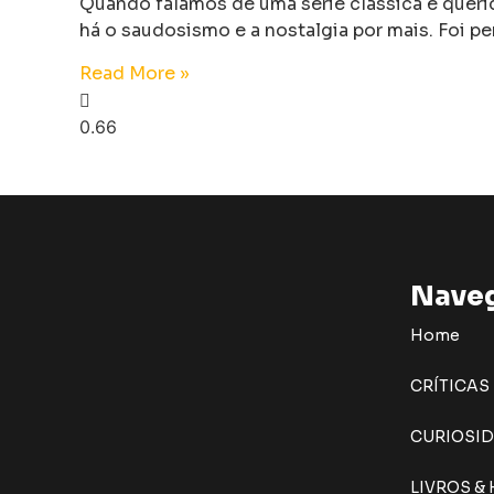
Quando falamos de uma série clássica e queri
há o saudosismo e a nostalgia por mais. Foi p
Read More »
Nave
Home
CRÍTICAS
CURIOSI
LIVROS &