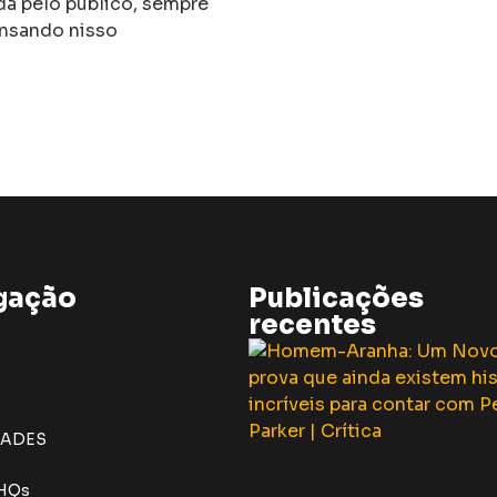
da pelo público, sempre
ensando nisso
gação
Publicações
recentes
DADES
 HQs