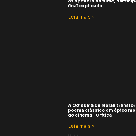
os spoilers do filme, partici
final explicado
Leia mais »
A Odisseia de Nolan transfo
poema clássico em épico m
do cinema | Crítica
Leia mais »