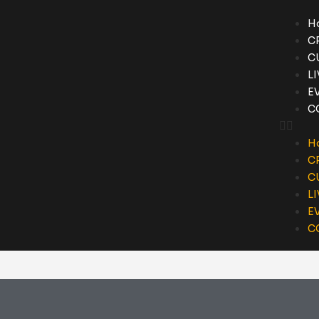
H
C
C
L
E
C
H
C
C
L
E
C