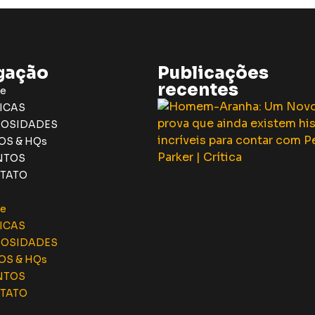
gação
Publicações
recentes
e
ICAS
IOSIDADES
OS & HQs
NTOS
TATO
e
ICAS
IOSIDADES
OS & HQs
NTOS
TATO