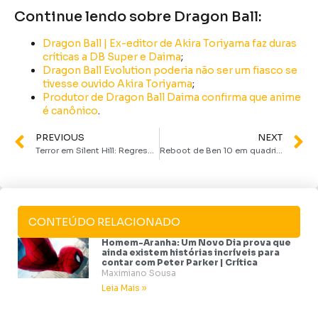
Continue lendo sobre Dragon Ball:
Dragon Ball | Ex-editor de Akira Toriyama faz duras
críticas a DB Super e Daima
;
Dragon Ball Evolution poderia não ser um fiasco se
tivesse ouvido Akira Toriyama
;
Produtor de Dragon Ball Daima confirma que anime
é canônico
.
PREVIOUS
NEXT
Terror em Silent Hill: Regresso para o Inferno é espécie de “cutscene estendida” – a definição de medíocre | Crítica
Reboot de Ben 10 em quadrinhos é adiado; veja nova data
CONTEÚDO RELACIONADO
Homem-Aranha: Um Novo Dia prova que
ainda existem histórias incríveis para
contar com Peter Parker | Crítica
Maximiano Sousa
Leia Mais »