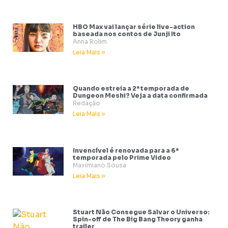
HBO Max vai lançar série live-action
baseada nos contos de Junji Ito
Anna Rolim
Leia Mais »
Quando estreia a 2ª temporada de
Dungeon Meshi? Veja a data confirmada
Redação
Leia Mais »
Invencível é renovada para a 6ª
temporada pelo Prime Video
Maximiano Sousa
Leia Mais »
Stuart Não Consegue Salvar o Universo:
Spin-off de The Big Bang Theory ganha
trailer