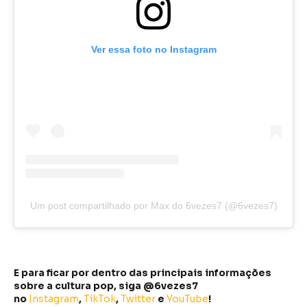
Ver essa foto no Instagram
Um post compartilhado por Max do 6vezes7 (@6vezes7)
E para ficar por dentro das principais informações
sobre a cultura pop, siga @6vezes7
no
Instagram
,
TikTok
,
Twitter
e
YouTube
!