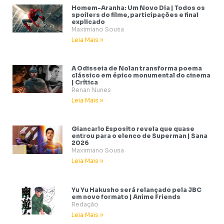
Homem-Aranha: Um Novo Dia | Todos os
spoilers do filme, participações e final
explicado
Maximiano Sousa
Leia Mais »
A Odisseia de Nolan transforma poema
clássico em épico monumental do cinema
| Crítica
Renan Nunes
Leia Mais »
Giancarlo Esposito revela que quase
entrou para o elenco de Superman | Sana
2026
Maximiano Sousa
Leia Mais »
Yu Yu Hakusho será relançado pela JBC
em novo formato | Anime Friends
Redação
Leia Mais »