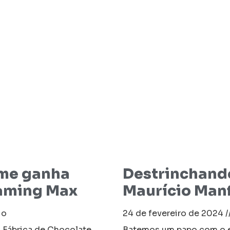
lme ganha
Destrinchando
eaming Max
Maurício Manf
io
24 de fevereiro de 2024
a Fábrica de Chocolate,
Batemos um papo com o el