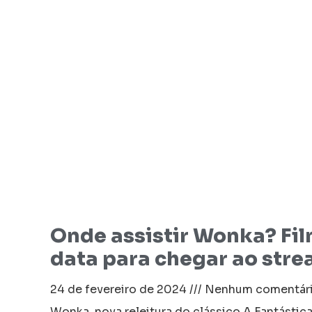
Onde assistir Wonka? Fi
data para chegar ao str
24 de fevereiro de 2024
Nenhum comentár
Wonka, nova releitura do clássico A Fantástic